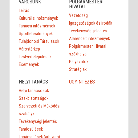
VÁROSUNK
POLGÁRMESTERI
HIVATAL
Leírás
Vezetőség
Kulturális intézmények
Igazgatóságok és irodák
Tanügyi intézmények
Tevékenységi jelentés
Sportlétesítmények
Alárendelt intézmények
Tulajdonosi Társulások
Polgármesteri Hivatal
Várostérkép
székhelyei
Testvértelepülések
Pályázatok
Események
Stratégiák
HELYI TANÁCS
ÜGYINTÉZÉS
Helyi tanácsosok
Szakbizottságok
Szervezeti és Működési
szabályzat
Tevékenységi jelentés
Tanácsülések
Tanácsülések (arhívum)