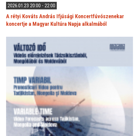
2026.01.23 20:00 - 22:00
A rétyi Kováts András Ifjúsági Koncertfúvószenekar
koncertje a Magyar Kultúra Napja alkalmából