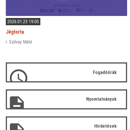
2026.01.23 19:00
Jégtorta
r. Szilvay Máté
Fogadóórák
Nyomtatványok
Hirdetések