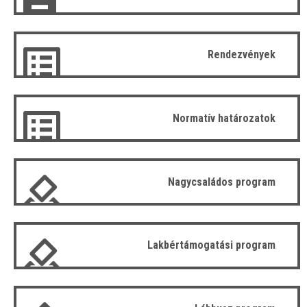
Rendezvények
Normatív határozatok
Nagycsaládos program
Lakbértámogatási program