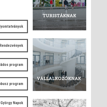
yomtatványok
Rendezvények
ládos program
bbusz program
 György Napok