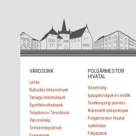
VÁROSUNK
POLGÁRMESTERI
HIVATAL
Leírás
Vezetőség
Kulturális intézmények
Igazgatóságok és irodák
Tanügyi intézmények
Tevékenységi jelentés
Sportlétesítmények
Alárendelt intézmények
Tulajdonosi Társulások
Polgármesteri Hivatal
Várostérkép
székhelyei
Testvértelepülések
Pályázatok
Események