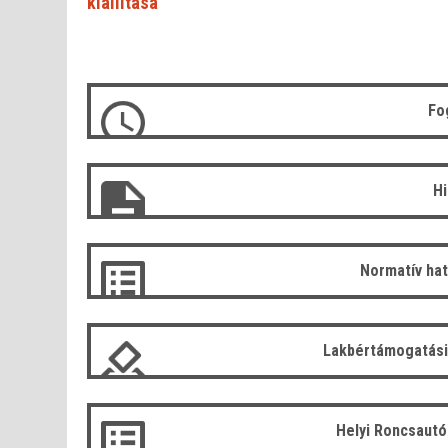
kiállítása
Fo
H
Normatív ha
Lakbértámogatási
Helyi Roncsaut