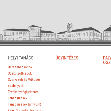
HELYI TANÁCS
ÜGYINTÉZÉS
PÁL
ÖSZ
Helyi tanácsosok
Szakbizottságok
Szervezeti és Működési
szabályzat
Tevékenységi jelentés
Tanácsülések
Tanácsülések (arhívum)
Belépőkapu-tanácsosok