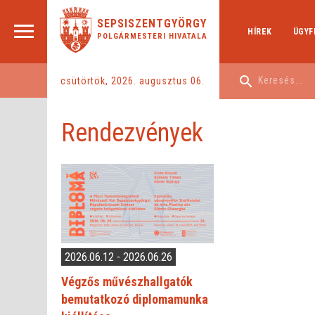
SEPSISZENTGYÖRGY
HÍREK
ÜGYF
POLGÁRMESTERI HIVATALA
csütörtök, 2026. augusztus 06.
Rendezvények
2026.06.12 - 2026.06.26
Végzős művészhallgatók
bemutatkozó diplomamunka