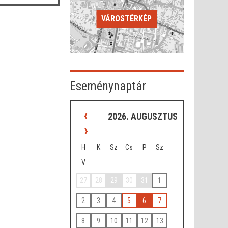
VÁROSTÉRKÉP
Eseménynaptár
‹
2026. AUGUSZTUS
›
H
K
Sz
Cs
P
Sz
V
27
28
29
30
31
1
2
3
4
5
6
7
8
9
10
11
12
13