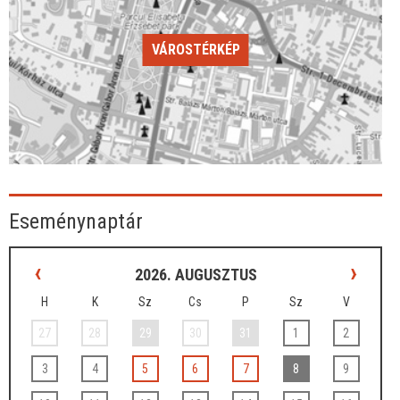
VÁROSTÉRKÉP
Eseménynaptár
‹
›
2026. AUGUSZTUS
H
K
Sz
Cs
P
Sz
V
27
28
29
30
31
1
2
3
4
5
6
7
8
9