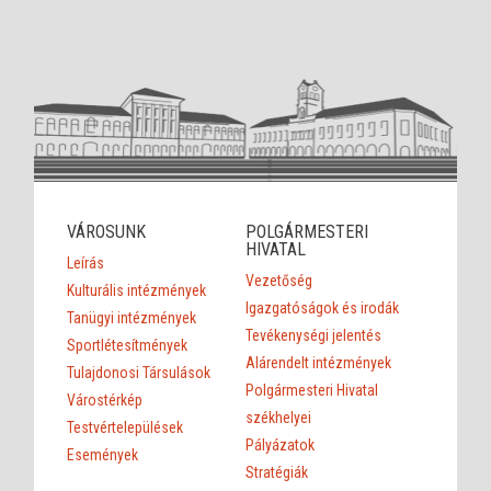
VÁROSUNK
POLGÁRMESTERI
HIVATAL
Leírás
Vezetőség
Kulturális intézmények
Igazgatóságok és irodák
Tanügyi intézmények
Tevékenységi jelentés
Sportlétesítmények
Alárendelt intézmények
Tulajdonosi Társulások
Polgármesteri Hivatal
Várostérkép
székhelyei
Testvértelepülések
Pályázatok
Események
Stratégiák