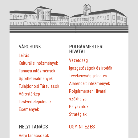
VÁROSUNK
POLGÁRMESTERI
HIVATAL
Leírás
Vezetőség
Kulturális intézmények
Igazgatóságok és irodák
Tanügyi intézmények
Tevékenységi jelentés
Sportlétesítmények
Alárendelt intézmények
Tulajdonosi Társulások
Polgármesteri Hivatal
Várostérkép
székhelyei
Testvértelepülések
Pályázatok
Események
Stratégiák
HELYI TANÁCS
ÜGYINTÉZÉS
Helyi tanácsosok