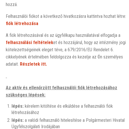
hozzá.
Felhasználói fiókot a következő hivatkozásra kattintva hozhat létre:
fiók létrehozása
A fiók létrehozásával és az ügyfélkapu használatával elfogadja a
felhasználási feltételek
et és hozzájárul, hogy az intézmény jogi
kötelezettségeinek eleget téve, a 679/2016/EU Rendelet 6.
cikkelyének értelmében feldolgozza és kezelje az Ön személyes
adatait.
Részletek itt.
Az aktív és ellenőrzött felhasználói fiók létrehozásához
szükséges lépések:
lépés:
kérelem kitöltése és elküldése a felhasználói fiók
létrehozásához
lépés:
a valódi felhasználó hitelesítése a Polgármesteri Hivatal
Ügyfélszolgálati Irodájában