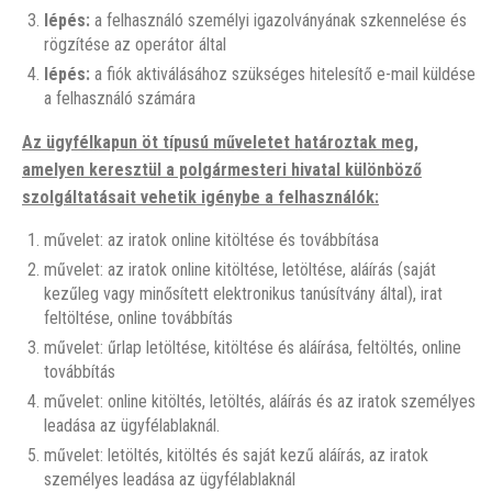
lépés:
a felhasználó személyi igazolványának szkennelése és
rögzítése az operátor által
lépés:
a fiók aktiválásához szükséges hitelesítő e-mail küldése
a felhasználó számára
Az ügyfélkapun öt típusú műveletet határoztak meg,
amelyen keresztül a polgármesteri hivatal különböző
szolgáltatásait vehetik igénybe a felhasználók:
művelet: az iratok online kitöltése és továbbítása
művelet: az iratok online kitöltése, letöltése, aláírás (saját
kezűleg vagy minősített elektronikus tanúsítvány által), irat
feltöltése, online továbbítás
művelet: űrlap letöltése, kitöltése és aláírása, feltöltés, online
továbbítás
művelet: online kitöltés, letöltés, aláírás és az iratok személyes
leadása az ügyfélablaknál.
művelet: letöltés, kitöltés és saját kezű aláírás, az iratok
személyes leadása az ügyfélablaknál