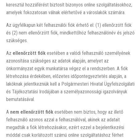
keresztül hozzáférést biztosít bizonyos online szolgáltatásokhoz,
amelyek fokozatosan válnak elérhetővé a városlakók számára.
Az ügyfélkapun két felhasználói fiók érhető el: (1) ellenőrzött fiók
és (2) nem ellenőrzött fiók, mindkettőhöz felhasználónév és jelszó
szükséges.
Az
ellenőrzött fiók
esetében a valódi felhasználó személyének
azonosítása szükséges az adatok alapján, amelyet az
önkormányzat egyik munkatársa végez el a rendszerben. A fiók
létrehozása érdekében, előzetes időpontegyeztetés alapján, a
lakóknak jelentkezniük kell a Polgármesteri Hivatal Ügyfelszolgálati
és Tájékoztatási Irodájában a személyazonossági igazolványuk
bemutatásával.
A
nem ellenőrzött fiók
esetében nem biztos, hogy az illető
felhasználó azonos azzal a felhasználóval, akinek az adatait
megadták a fiók létrehozásakor, ezért ezzel a bejelentkezési
móddal csak korlátozott számú online szolgáltatáshoz férhet