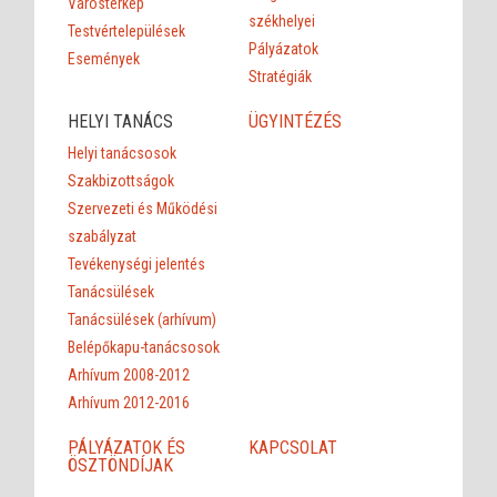
Várostérkép
székhelyei
Testvértelepülések
Pályázatok
Események
Stratégiák
HELYI TANÁCS
ÜGYINTÉZÉS
Helyi tanácsosok
Szakbizottságok
Szervezeti és Működési
szabályzat
Tevékenységi jelentés
Tanácsülések
Tanácsülések (arhívum)
Belépőkapu-tanácsosok
Arhívum 2008-2012
Arhívum 2012-2016
PÁLYÁZATOK ÉS
KAPCSOLAT
ÖSZTÖNDÍJAK