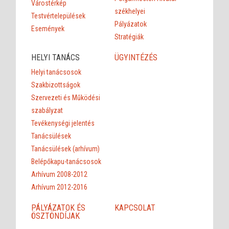
Várostérkép
székhelyei
Testvértelepülések
Pályázatok
Események
Stratégiák
HELYI TANÁCS
ÜGYINTÉZÉS
Helyi tanácsosok
Szakbizottságok
Szervezeti és Működési
szabályzat
Tevékenységi jelentés
Tanácsülések
Tanácsülések (arhívum)
Belépőkapu-tanácsosok
Arhívum 2008-2012
Arhívum 2012-2016
PÁLYÁZATOK ÉS
KAPCSOLAT
ÖSZTÖNDÍJAK