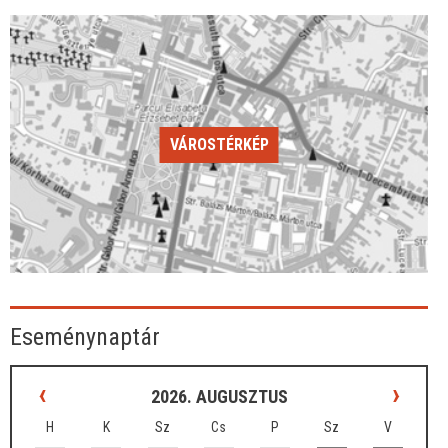
VÁROSTÉRKÉP
Eseménynaptár
‹
›
2026. AUGUSZTUS
H
K
Sz
Cs
P
Sz
V