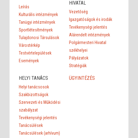
HIVATAL
Leírás
Vezetőség
Kulturális intézmények
Igazgatóságok és irodák
Tanügyi intézmények
Tevékenységi jelentés
Sportlétesítmények
Alárendelt intézmények
Tulajdonosi Társulások
Polgármesteri Hivatal
Várostérkép
székhelyei
Testvértelepülések
Pályázatok
Események
Stratégiák
HELYI TANÁCS
ÜGYINTÉZÉS
Helyi tanácsosok
Szakbizottságok
Szervezeti és Működési
szabályzat
Tevékenységi jelentés
Tanácsülések
Tanácsülések (arhívum)