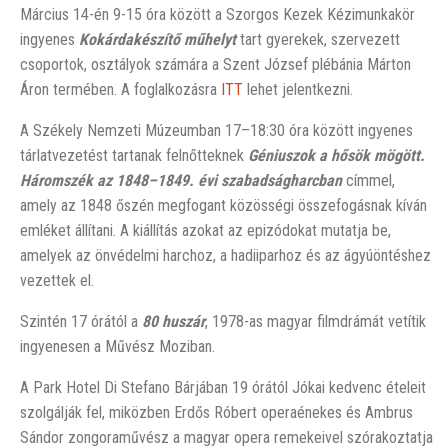
Március 14-én 9-15 óra között a Szorgos Kezek Kézimunkakör
ingyenes
Kokárdakészítő műhelyt
tart gyerekek, szervezett
csoportok, osztályok számára a Szent József plébánia Márton
Áron termében. A foglalkozásra
ITT
lehet jelentkezni.
A Székely Nemzeti Múzeumban 17–18:30 óra között ingyenes
tárlatvezetést tartanak felnőtteknek
Géniuszok a hősök mögött.
Háromszék az 1848–1849. évi
szabadságharcban
címmel,
amely az 1848 őszén megfogant közösségi összefogásnak kíván
emléket állítani. A kiállítás azokat az epizódokat mutatja be,
amelyek az önvédelmi harchoz, a hadiiparhoz és az ágyúöntéshez
vezettek el.
Szintén 17 órától a
80 huszár
, 1978-as magyar filmdrámát vetítik
ingyenesen a Művész Moziban.
A Park Hotel Di Stefano Bárjában 19 órától Jókai kedvenc ételeit
szolgálják fel, miközben Erdős Róbert operaénekes és Ambrus
Sándor zongoraművész a magyar opera remekeivel szórakoztatja