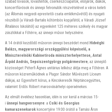
szabad lovasok, lovashintók, cserkészcsapatok, elöljárók, diákok,
koncertfúvósok és ünnepi felvonulók részvételével a város keleti
(az Állomás negyedi eprestetői csata emlékművétől) és nyugati
részéből (a Váradi-Bartalis kőtömbös kopjafától, a Váradi József
Általános Iskolától) az egyenként 125 méteres székely és magyar
zászlókkal a Főtérre, az ünnepi műsor helyszínére.
A 14 órától kezdődő műsoron ünnepi beszédet mond
Hidvéghi
Balázs, magyarországi országgyűlési képviselő, a
Miniszterelnöki Kabinetiroda miniszterhelyettese, Antal
Árpád András, Sepsiszentgyörgy polgármestere
, az ünneplő
közösséget Péterfi Ágnes unitárius lelkész áldja meg a Főtéren. A
műsoron közreműködnek a Plugor Sándor Művészeti Líceum
diákjai, az Egyesített kórus, a Kincskeresők Néptáncegyüttes,
valamint Erdős Róbert marosvásárhelyi operaénekes.
Az elmúlt évekhez hasonlóan, idén is sor kerül a március 15-
i
ünnepi hangversenyre
: a
Csíki és Georgius
kamarazenekarok
koncertjére 19:00 órától a Tamási Áron