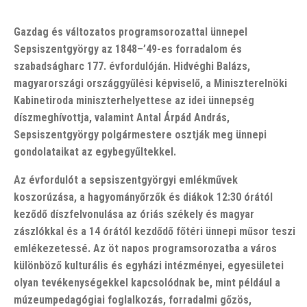
Gazdag és változatos programsorozattal ünnepel
Sepsiszentgyörgy az 1848–’49-es forradalom és
szabadságharc 177. évfordulóján. Hidvéghi Balázs,
magyarországi országgyűlési képviselő, a Miniszterelnöki
Kabinetiroda miniszterhelyettese
az idei ünnepség
díszmeghívottja, valamint Antal Árpád András,
Sepsiszentgyörgy polgármestere osztják meg ünnepi
gondolataikat az egybegyűltekkel.
Az évfordulót a sepsiszentgyörgyi emlékművek
koszorúzása, a hagyományőrzők és diákok 12:30 órától
keződő díszfelvonulása az óriás székely és magyar
zászlókkal és a 14 órától kezdődő főtéri ünnepi műsor teszi
emlékezetessé. Az öt napos programsorozatba a város
különböző kulturális és egyházi intézményei, egyesületei
olyan tevékenységekkel kapcsolódnak be, mint például a
múzeumpedagógiai foglalkozás, forradalmi gőzös,