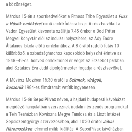
a közönséget.
Március 15-én a sportkedvelőket a Fitness Tribe Egyesület a
Fuss
a Hősök emlékére!
című emlékfutásra hívja. A résztvevőket a
Vadon Egyesület kisvonata szállítja 7:45 órakor a Bod Péter
Megyei Könyvtár elől az indulási helyszínére, az Ady Endre
Általános Iskola előtti emlékműhöz. A 8 órától rajtoló futás 10
különböző, a szbadságharchoz kapcsolódó helyszínt érintve az
1848–49-es honvéd emlékműnél ér véget az Erzsébet parkban,
ahol Sztakics Éva Judit alpolgármester fogadja a résztvevőket.
A Művész Moziban 16:30 órától a
Szirmok, virágok,
koszorúk
1984-es filmdrámát vetítik ingyenesen.
Március 15-én
SepsiPilvax
néven, a hajdani budapesti kávéházat
megidéző hangulatban szerveznek irodalmi és zenés programokat
a Tein Teaházban Kovászna Megye Tanácsa és a Liszt Intézet
Sepsiszentgyörgy szervezésében, ahol 10:30 órától
Jókai
Háromszéken
címmel nyílik kiállítás. A SepsiPilvax kávéházban