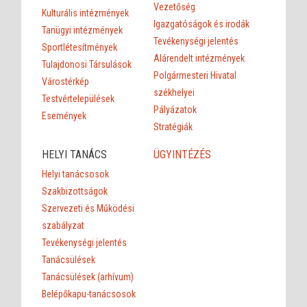
Vezetőség
Kulturális intézmények
Igazgatóságok és irodák
Tanügyi intézmények
Tevékenységi jelentés
Sportlétesítmények
Alárendelt intézmények
Tulajdonosi Társulások
Polgármesteri Hivatal
Várostérkép
székhelyei
Testvértelepülések
Pályázatok
Események
Stratégiák
HELYI TANÁCS
ÜGYINTÉZÉS
Helyi tanácsosok
Szakbizottságok
Szervezeti és Működési
szabályzat
Tevékenységi jelentés
Tanácsülések
Tanácsülések (arhívum)
Belépőkapu-tanácsosok