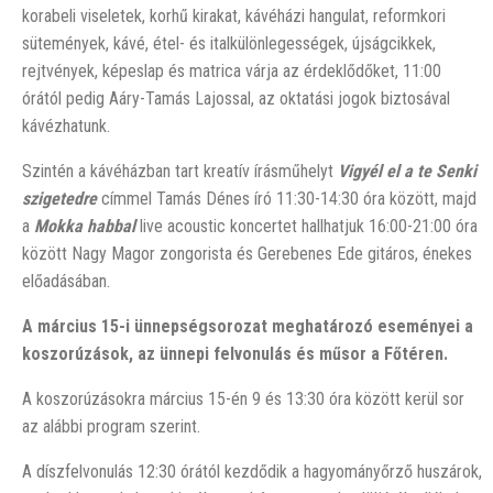
korabeli viseletek, korhű kirakat, kávéházi hangulat, reformkori
sütemények, kávé, étel- és italkülönlegességek, újságcikkek,
rejtvények, képeslap és matrica várja az érdeklődőket, 11:00
órától pedig Aáry-Tamás Lajossal, az oktatási jogok biztosával
kávézhatunk.
Szintén a kávéházban tart kreatív írásműhelyt
Vigyél el a te Senki
szigetedre
címmel Tamás Dénes író 11:30-14:30 óra között, majd
a
Mokka habbal
live acoustic koncertet hallhatjuk 16:00-21:00 óra
között Nagy Magor zongorista és Gerebenes Ede gitáros, énekes
előadásában.
A március 15-i ünnepségsorozat meghatározó eseményei a
koszorúzások, az ünnepi felvonulás és műsor a Főtéren.
A koszorúzásokra március 15-én 9 és 13:30 óra között kerül sor
az alábbi program szerint.
A díszfelvonulás 12:30 órától kezdődik a hagyományőrző huszárok,