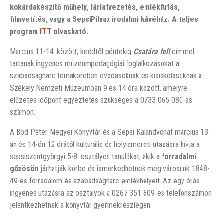
kokárdakészítő műhely, tárlatvezetés, emlékfutás,
filmvetítés, vagy a SepsiPilvax irodalmi kávéház. A teljes
program
ITT
olvasható.
Március 11-14. között, keddtől péntekig
Csatára fel!
címmel
tartanak ingyenes múzeumpedagógiai foglalkozásokat a
szabadságharc témakörében óvodásoknak és kisiskolásoknak a
Székely Nemzeti Múzeumban 9 és 14 óra között, amelyre
előzetes időpont egyeztetés szükséges a 0733 065 080-as
számon.
A Bod Péter Megyei Könyvtár és a Sepsi Kalandvonat március 13-
án és 14-én 12 órától kulturális és helyismereti utazásra hívja a
sepsiszentgyörgyi 5-8. osztályos tanulókat, akik a
forradalmi
gőzösön
járhatják körbe és ismerkedhetnek meg városunk 1848-
49-es forradalom és szabadságharc emlékhelyeit. Az egy órás
ingyenes utazásra az osztályok a 0267 351 609-es telefonszámon
jelentkezhetnek a könyvtár gyermekrészlegén.