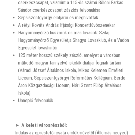
cserkészcsapat, valamint a 115-ös számú Bölöni Farkas
Sándor cserkészcsapat zászlós felvonulása
Sepsiszentgyörgy elöljárói és meghívottak
A rétyi Kováts András Ifjúsági Koncertfúvószenekar
Hagyományőrző huszárok és más lovasok: Szilaj
Hagyományőrző Egyesület,a Shagya Lovasklub, és a Vadon
Egyesület lovashintói
125 méter hosszú székely zászló, amelyet a városban
működő magyar tannyelvű iskolák diákjai fognak tartani
(Váradi József Általános Iskola, Mikes Kelemen Elméleti
Líceum, Sepsiszentgyörgyi Református Kollégium, Berde
Áron Közgazdasági Líceum, Néri Szent Fülöp Általános
Iskola)
Ünneplő felvonulók
➤
A keleti városrészből:
Indulás az eprestetői csata emlékművétől (Állomás negyed)