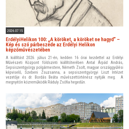
2026.07.15
ErdélyiHelikon 100: „A köröket, a köröket ne hagyd” –
Kép és szó párbeszéde az Erdélyi Helikon
képzőművészetében
A kiállítást 2026. július 21-én, kedden 16 órai kezdettel az Erdélyi
Művészeti Központ földszinti kiállítóterében Antal Árpád András,
Sepsiszentgyörgy polgármestere, Németh Zsolt, magyar országgyűlési
képviselő, Szebeni Zsuzsanna, a sepsiszentgyörgyi Liszt Intézet
vezetője és dr. Bordás Beáta művészettörténész nyitják meg. A
megnyitón közreműködik Ráduly Zsófia hegedűn.