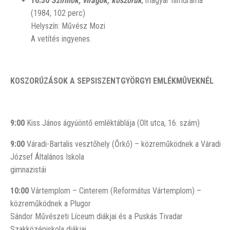
16:30
Szirmok, virágok, koszorúk
, magyar filmdráma
(1984, 102 perc)
Helyszín: Művész Mozi
A vetítés ingyenes.
KOSZORÚZÁSOK A SEPSISZENTGYÖRGYI EMLÉKMŰVEKNÉL
9:00
Kiss János ágyúöntő emléktáblája (Olt utca, 16. szám)
9:00
Váradi-Bartalis vesztőhely (Őrkő) – közreműködnek a Váradi
József Általános Iskola
gimnazistái
10:00
Vártemplom – Cinterem (Református Vártemplom) –
közreműködnek a Plugor
Sándor Művészeti Líceum diákjai és a Puskás Tivadar
Szakközépiskola diákjai