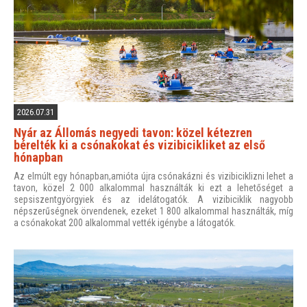
2026.07.31
Nyár az Állomás negyedi tavon: közel kétezren
bérelték ki a csónakokat és vizibicikliket az első
hónapban
Az elmúlt egy hónapban,amióta újra csónakázni és vizibiciklizni lehet a
tavon, közel 2 000 alkalommal használták ki ezt a lehetőséget a
sepsiszentgyörgyiek és az idelátogatók. A vizibiciklik nagyobb
népszerűségnek örvendenek, ezeket 1 800 alkalommal használták, míg
a csónakokat 200 alkalommal vették igénybe a látogatók.