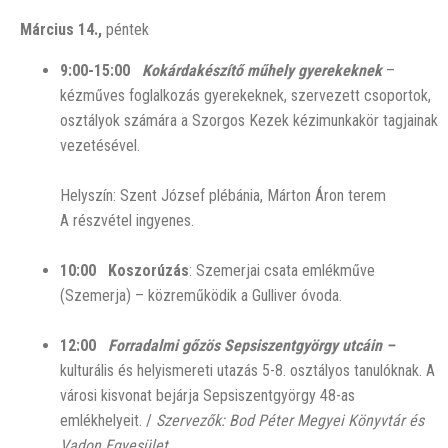
Március 14.,
péntek
9:00-15:00
Kokárdakészítő műhely gyerekeknek
–
kézműves foglalkozás gyerekeknek, szervezett csoportok,
osztályok számára a Szorgos Kezek kézimunkakör tagjainak
vezetésével.
Helyszín: Szent József plébánia, Márton Áron terem
A részvétel ingyenes.
10:00
Koszorúzás
: Szemerjai csata emlékműve
(Szemerja) – közreműködik a Gulliver óvoda.
12:00
Forradalmi gőzös Sepsiszentgyörgy utcáin –
kulturális és
helyismereti utazás 5-8. osztályos tanulóknak. A
városi kisvonat bejárja Sepsiszentgyörgy 48-as
emlékhelyeit. /
Szervezők: Bod Péter Megyei Könyvtár és
Vadon Egyesület.