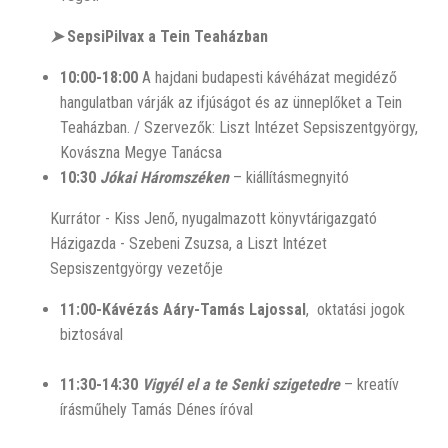
➤
SepsiPilvax a Tein Teaházban
10:00-18:00
A hajdani budapesti kávéházat megidéző
hangulatban várják az ifjúságot és az ünneplőket a Tein
Teaházban. / Szervezők: Liszt Intézet Sepsiszentgyörgy,
Kovászna Megye Tanácsa
10:30
Jókai Háromszéken
– kiállításmegnyitó
Kurrátor - Kiss Jenő, nyugalmazott könyvtárigazgató
Házigazda - Szebeni Zsuzsa, a Liszt Intézet
Sepsiszentgyörgy vezetője
11:00-Kávézás Aáry-Tamás Lajossal
, oktatási jogok
biztosával
11:30-14:30
Vigyél el a te Senki szigetedre
– kreatív
írásműhely Tamás Dénes íróval