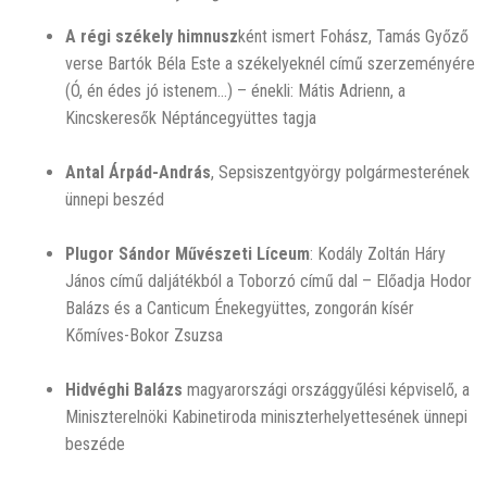
A régi székely himnusz
ként ismert Fohász, Tamás Győző
verse Bartók Béla Este a székelyeknél című szerzeményére
(Ó, én édes jó istenem…) – énekli: Mátis Adrienn, a
Kincskeresők Néptáncegyüttes tagja
Antal Árpád-András
, Sepsiszentgyörgy polgármesterének
ünnepi beszéd
Plugor Sándor Művészeti Líceum
: Kodály Zoltán Háry
János című daljátékból a Toborzó című dal – Előadja Hodor
Balázs és a Canticum Énekegyüttes, zongorán kísér
Kőmíves-Bokor Zsuzsa
Hidvéghi Balázs
magyarországi országgyűlési képviselő, a
Miniszterelnöki Kabinetiroda miniszterhelyettesének ünnepi
beszéde