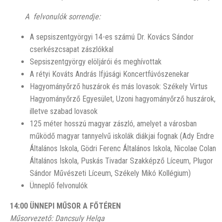
A felvonulók sorrendje:
A sepsiszentgyörgyi 14-es számú Dr. Kovács Sándor
cserkészcsapat zászlókkal
Sepsiszentgyörgy elöljárói és meghívottak
A rétyi Kováts András Ifjúsági Koncertfúvószenekar
Hagyományőrző huszárok és más lovasok: Székely Virtus
Hagyományőrző Egyesület, Uzoni hagyományőrző huszárok,
illetve szabad lovasok
125 méter hosszú magyar zászló, amelyet a városban
működő magyar tannyelvű iskolák diákjai fognak (Ady Endre
Általános Iskola, Gödri Ferenc Általános Iskola, Nicolae Colan
Általános Iskola, Puskás Tivadar Szakképző Líceum, Plugor
Sándor Művészeti Líceum, Székely Mikó Kollégium)
Ünneplő felvonulók
14:00
ÜNNEPI MŰSOR A FŐTÉREN
Műsorvezető: Dancsuly Helga