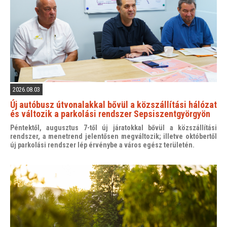
2026.08.03
Új autóbusz útvonalakkal bővül a közszállítási hálózat
és változik a parkolási rendszer Sepsiszentgyörgyön
Péntektől, augusztus 7-től új járatokkal bővül a közszállítási
rendszer, a menetrend jelentősen megváltozik; illetve októbertől
új parkolási rendszer lép érvénybe a város egész területén.