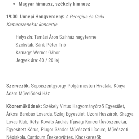
Magyar himnusz, székely himnusz
19:00
Ünnepi Hangverseny:
A Georgius és Csíki
Kamarazenekar koncertje
Helyszín: Tamási Áron Színház nagyterme
Szólisták: Sárik Péter Trió
Karnagy: Werner Gábor
Jegyek ára: 40 / 20 lej
Szervezők:
Sepsiszentgyörgy Polgármesteri Hivatala, Kónya
Ádám Művelődési Ház
Közreműködnek:
Székely Virtus Hagyományőrző Egyesület,
Árkosi Barabás Lovarda, Szilaj Egyesület, Uzoni Huszárok, Shagya
Lovas Klub, Rétyi Kováts András Ifjúsági Koncertfúvószenekar,
Egyesített Kórus, Plugor Sándor Művészeti Líceum, Művészeti
Népiskola, Canticum Énekegyüttes, Kincskeresők