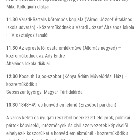
Mikó Kollégium diákjai
11.30
Váradi-Bartalis kőtömbös kopjafa (Váradi József Általános
Iskola udvarán) - közreműködnek a Váradi József Általános Iskola
I–IV. osztályos tanulói
11.30
Az eprestetői csata emlékműve (Állomás negyed) –
közreműködnek az Ady Endre
Általános Iskola diákjai
12:00
Kossuth Lajos-szobor (Kónya Ádám Művelődési Ház) –
közreműködik a
Sepsiszentgyörgyi Magyar Férfidalárda
13:30
1848–49-es honvéd emlékmű (Erzsébet parkban)
A város keleti és nyugati részéből beérkezett elöljárók, politikai
pártok képviselői, intézmények és civil szervezetek képviselői
elhelyezik koszorúikat a honvéd emlékműnél - közreműködik a