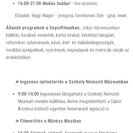
16:00-21:00
Mokka habbal
– live acoustic
Előadók: Nagy Magor - zongora, Gerebenes Ede - gitár, ének
Állandó programok a SepsiPilvaxban:
Jókai Háromszéken
kiállítás, korabeli viseletek, korhű kirakat, kávéházi hangulat,
reformkori sütemények, kávé, étel- és italkülönlegességek,
továbbá újságcikkek, rejtvények, képeslapok és matricák várják az
érdeklődőket.
➤
Ingyenes nyitvatartás a Székely Nemzeti Múzeumban
9:00-14:00
Ingyenesen látogatható a Székely Nemzeti
Múzeum minden kiállítása, illetve megtekinthető a Gábor
Áronhoz köthető egyetlen fennmaradt ágyúcső is.
➤
Filmvetítés a Művész Moziban