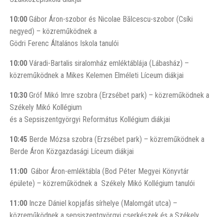
10:00
Gábor Áron-szobor és Nicolae Bălcescu-szobor (Csíki
negyed) – közreműködnek a
Gödri Ferenc Általános Iskola tanulói
10:00
Váradi-Bartalis siralomház emléktáblája (Lábasház) –
közreműködnek a Mikes Kelemen Elméleti Líceum diákjai
10:30
Gróf Mikó Imre szobra (Erzsébet park) – közreműködnek a
Székely Mikó Kollégium
és a Sepsiszentgyörgyi Református Kollégium diákjai
10:45
Berde Mózsa szobra (Erzsébet park) – közreműködnek a
Berde Áron Közgazdasági Líceum diákjai
11:00
Gábor Áron-emléktábla (Bod Péter Megyei Könyvtár
épülete) – közreműködnek a Székely Mikó Kollégium tanulói
11:00
Incze Dániel kopjafás sírhelye (Malomgát utca) –
közreműködnek a sepsiszentgyörgyi cserkészek és a
Székely