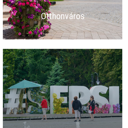
Otthonváros