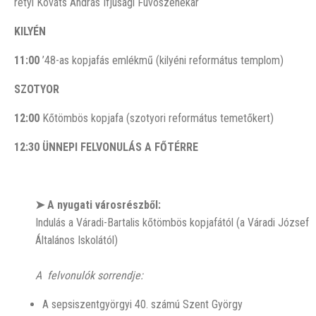
rétyi Kováts András Ifjúsági Fúvószenekar
KILYÉN
11:00
’48-as kopjafás emlékmű (kilyéni református templom)
SZOTYOR
12:00
Kőtömbös kopjafa (szotyori református temetőkert)
12:30
ÜNNEPI FELVONULÁS A FŐTÉRRE
➤ A nyugati városrészből:
Indulás a Váradi-Bartalis kőtömbös kopjafától (a Váradi József
Általános Iskolától)
A felvonulók sorrendje:
A sepsiszentgyörgyi 40. számú Szent György