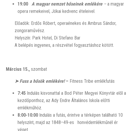
19:00
A magyar nemzet hőseinek emlékére
–
a magyar
opera remekeivel, Jókai kedvenc ételeivel.
Előadók: Erdős Róbert, operaénekes és Ambrus Sándor,
zongoraművész.
Helyszín: Park Hotel, Di Stefano Bar
A belépés ingyenes, a részvétel fogyasztáshoz kötött.
Március 15.,
szombat
➤ Fuss a hősök emlékére!
–
Fitness Tribe emlékfutás
7:45
Indulás kisvonattal a Bod Péter Megyei Könyvtár elől a
kezdőponthoz, az Ady Endre Általános Iskola előtti
emlékműhöz.
8:00-10:00
Indulás a futás, érintve a térképen található 10
helyszínt, majd az 1848–49-es honvédemlékműnél ér
véget.