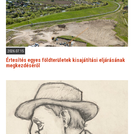
2026.07.15
Értesítés egyes földterületek kisajátítási eljárásának
megkezdéséről