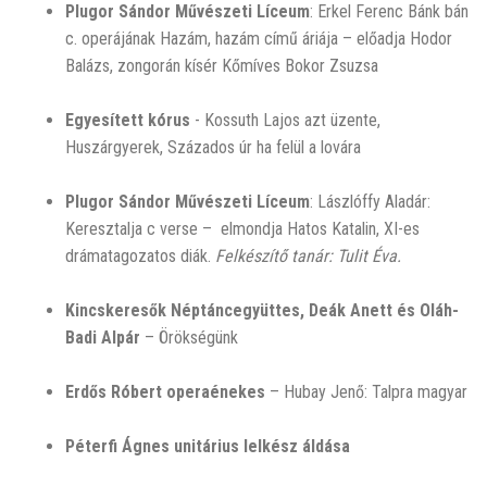
Plugor Sándor Művészeti Líceum
: Erkel Ferenc Bánk bán
c. operájának Hazám, hazám című áriája – előadja Hodor
Balázs, zongorán kísér Kőmíves Bokor Zsuzsa
Egyesített kórus
- Kossuth Lajos azt üzente,
Huszárgyerek, Százados úr ha felül a lovára
Plugor Sándor Művészeti Líceum
: Lászlóffy Aladár:
Keresztalja c verse – elmondja Hatos Katalin, XI-es
drámatagozatos diák.
Felkészítő tanár: Tulit Éva.
Kincskeresők Néptáncegyüttes, Deák Anett és Oláh-
Badi Alpár
– Örökségünk
Erdős Róbert operaénekes
– Hubay Jenő: Talpra magyar
Péterfi Ágnes unitárius lelkész áldása