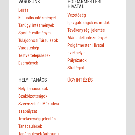
VÁROSUNK
POLGÁRMESTERI
HIVATAL
Leírás
Vezetőség
Kulturális intézmények
Igazgatóságok és irodák
Tanügyi intézmények
Tevékenységi jelentés
Sportlétesítmények
Alárendelt intézmények
Tulajdonosi Társulások
Polgármesteri Hivatal
Várostérkép
székhelyei
Testvértelepülések
Pályázatok
Események
Stratégiák
HELYI TANÁCS
ÜGYINTÉZÉS
Helyi tanácsosok
Szakbizottságok
Szervezeti és Működési
szabályzat
Tevékenységi jelentés
Tanácsülések
Tanácsülések (arhívum)