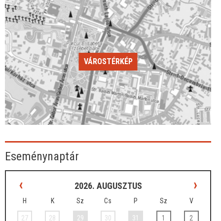
VÁROSTÉRKÉP
Eseménynaptár
‹
›
2026. AUGUSZTUS
H
K
Sz
Cs
P
Sz
V
27
28
29
30
31
1
2