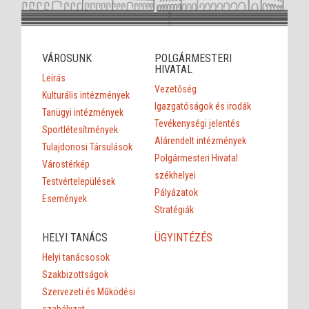
VÁROSUNK
POLGÁRMESTERI
HIVATAL
Leírás
Vezetőség
Kulturális intézmények
Igazgatóságok és irodák
Tanügyi intézmények
Tevékenységi jelentés
Sportlétesítmények
Alárendelt intézmények
Tulajdonosi Társulások
Polgármesteri Hivatal
Várostérkép
székhelyei
Testvértelepülések
Pályázatok
Események
Stratégiák
HELYI TANÁCS
ÜGYINTÉZÉS
Helyi tanácsosok
Szakbizottságok
Szervezeti és Működési
szabályzat