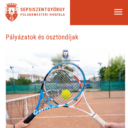
SEPSISZENTGYÖRGY
POLGÁRMESTERI HIVATALA
Pályázatok és ösztöndíjak