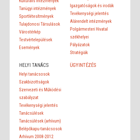
Kulturális intézmények
Igazgatóságok és irodák
Tanügyi intézmények
Tevékenységi jelentés
Sportlétesítmények
Alárendelt intézmények
Tulajdonosi Társulások
Polgármesteri Hivatal
Várostérkép
székhelyei
Testvértelepülések
Pályázatok
Események
Stratégiák
HELYI TANÁCS
ÜGYINTÉZÉS
Helyi tanácsosok
Szakbizottságok
Szervezeti és Működési
szabályzat
Tevékenységi jelentés
Tanácsülések
Tanácsülések (arhívum)
Belépőkapu-tanácsosok
Arhívum 2008-2012