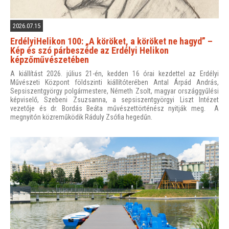
2026.07.15
ErdélyiHelikon 100: „A köröket, a köröket ne hagyd” –
Kép és szó párbeszéde az Erdélyi Helikon
képzőművészetében
A kiállítást 2026. július 21-én, kedden 16 órai kezdettel az Erdélyi
Művészeti Központ földszinti kiállítóterében Antal Árpád András,
Sepsiszentgyörgy polgármestere, Németh Zsolt, magyar országgyűlési
képviselő, Szebeni Zsuzsanna, a sepsiszentgyörgyi Liszt Intézet
vezetője és dr. Bordás Beáta művészettörténész nyitják meg. A
megnyitón közreműködik Ráduly Zsófia hegedűn.