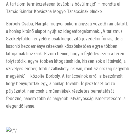
A tartalom természetesen tovább is bővül majd” – mondta el
Tamás Sándor Kovászna Megye Tanácsának elnöke.
Borboly Csaba, Hargita megyei önkormányzati vezető rámutatott:
a honlap kitűnő alapot nyújt az idegenforgalomnak. „A turizmus
Székelyföldön egyelőre csak kiegészítő jövedelmi forrás, de a
hasonló kezdeményezéseknek köszönhetően egyre többen
látogatnak hozzánk. Bízom benne, hogy a fejlődés ezen a téren
folytatódik, egyre többen látogatnak ide, hiszen sok a látnivaló, a
szívélyes ember, több szálláshelyünk van, mint az ország nagyobb
megyéink” – közölte Borboly. A tanácselnök arról is beszámolt,
hogy benyújtottak egy, a honlap további fejlesztését célzó
pályázatot, nemcsak a műemlékek részletes bemutatását
fedezné, hanem több és nagyobb látványosság ismertetésére is
elegendő lenne.