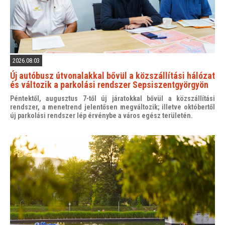
2026.08.03
Új autóbusz útvonalakkal bővül a közszállítási hálózat
és változik a parkolási rendszer Sepsiszentgyörgyön
Péntektől, augusztus 7-től új járatokkal bővül a közszállítási
rendszer, a menetrend jelentősen megváltozik; illetve októbertől
új parkolási rendszer lép érvénybe a város egész területén.