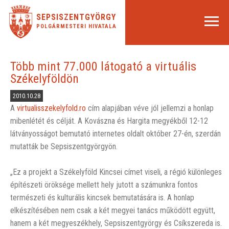
SEPSISZENTGYÖRGY
POLGÁRMESTERI HIVATALA
Több mint 77.000 látogató a virtuális
Székelyföldön
2010.10.28
A
virtualisszekelyfold.ro
cím alapjában véve jól jellemzi a honlap
mibenlétét és célját. A Kovászna és Hargita megyékből 12-12
látványosságot bemutató internetes oldalt október 27-én, szerdán
mutatták be Sepsiszentgyörgyön.
„Ez a projekt a Székelyföld Kincsei címet viseli, a régió különleges
építészeti öröksége mellett hely jutott a számunkra fontos
természeti és kulturális kincsek bemutatására is. A honlap
elkészítésében nem csak a két megyei tanács működött együtt,
hanem a két megyeszékhely, Sepsiszentgyörgy és Csíkszereda is.