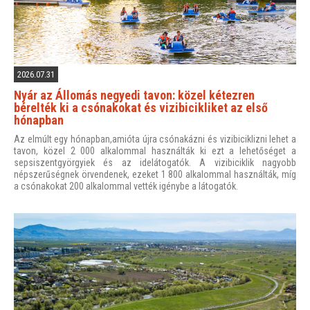
2026.07.31
Nyár az Állomás negyedi tavon: közel kétezren
bérelték ki a csónakokat és vizibicikliket az első
hónapban
Az elmúlt egy hónapban,amióta újra csónakázni és vizibiciklizni lehet a
tavon, közel 2 000 alkalommal használták ki ezt a lehetőséget a
sepsiszentgyörgyiek és az idelátogatók. A vizibiciklik nagyobb
népszerűségnek örvendenek, ezeket 1 800 alkalommal használták, míg
a csónakokat 200 alkalommal vették igénybe a látogatók.