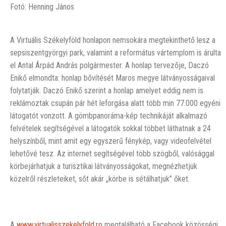
Fotó: Henning János
A Virtuális Székelyföld honlapon nemsokára megtekinthető lesz a
sepsiszentgyörgyi park, valamint a református vártemplom is árulta
el Antal Árpád András polgármester. A honlap tervezője, Daczó
Enikő elmondta: honlap bővítését Maros megye látványosságaival
folytatják. Daczó Enikő szerint a honlap amelyet eddig nem is
reklámoztak csupán pár hét leforgása alatt több min 77.000 egyéni
látogatót vonzott. A gömbpanoráma-kép technikáját alkalmazó
felvételek segítségével a látogatók sokkal többet láthatnak a 24
helyszínből, mint amit egy egyszerű fénykép, vagy videofelvétel
lehetővé tesz. Az internet segítségével több szögből, valósággal
körbejárhatjuk a turisztikai látványosságokat, megnézhetjük
közelről részleteiket, sőt akár „körbe is sétálhatjuk” őket.
A
www.virtualisszekelyfold.ro
megtalálható a Facebook közösségi