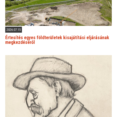
2026.07.15
Értesítés egyes földterületek kisajátítási eljárásának
megkezdéséről