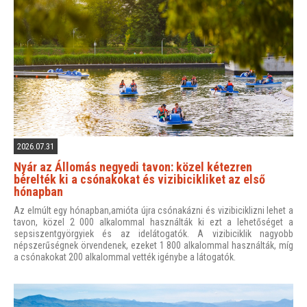
2026.07.31
Nyár az Állomás negyedi tavon: közel kétezren
bérelték ki a csónakokat és vizibicikliket az első
hónapban
Az elmúlt egy hónapban,amióta újra csónakázni és vizibiciklizni lehet a
tavon, közel 2 000 alkalommal használták ki ezt a lehetőséget a
sepsiszentgyörgyiek és az idelátogatók. A vizibiciklik nagyobb
népszerűségnek örvendenek, ezeket 1 800 alkalommal használták, míg
a csónakokat 200 alkalommal vették igénybe a látogatók.