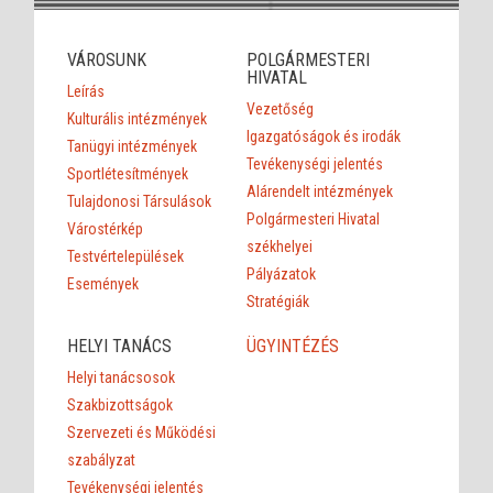
VÁROSUNK
POLGÁRMESTERI
HIVATAL
Leírás
Vezetőség
Kulturális intézmények
Igazgatóságok és irodák
Tanügyi intézmények
Tevékenységi jelentés
Sportlétesítmények
Alárendelt intézmények
Tulajdonosi Társulások
Polgármesteri Hivatal
Várostérkép
székhelyei
Testvértelepülések
Pályázatok
Események
Stratégiák
HELYI TANÁCS
ÜGYINTÉZÉS
Helyi tanácsosok
Szakbizottságok
Szervezeti és Működési
szabályzat
Tevékenységi jelentés