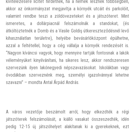
kivitelezésére licitet hirdetnek, ha a nemek lesznek többségben,
akkor az önkormányzat megjavítja a környék utcáit és parkolóit,
valamint rendbe teszi a zöldövezeteket és a játszóteret. Mint
ismeretes, a dollárpiacnál felszámolnák a standokat, (és
átköltöztetnék a Domb és a Vasile Goldiş útkereszteződésnél levő
kihasználatlan területre), helyébe bevásárlóközpont épülhetne,
azzal a feltétellel, hogy a cég vállalja a környék rendezését is.
“Nagyon kíváncsi vagyok, hogy mennyire tartják fontosnak a lakók
véleményüket kinyilvánítani, ha sikeres lesz, akkor rendszeresen
szervezünk ilyen lakónegyedi népszavazásokat. Iskolákban vagy
óvodákban szerveznénk meg, személyi igazolvánnyal lehetne
szavazni” – mondta Antal Árpád András.
A város vezetője beszámolt arról, hogy elkezdték a régi
játszóterek felszámolását, a kiálló vasakat összeszedték, idén
pedig 12-15 új játszóhelyet alakítanak ki a gyerekeknek, ezt