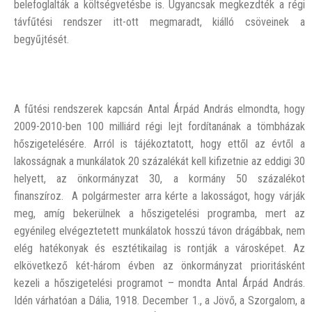
belefoglalták a költségvetésbe is. Ugyancsak megkezdték a régi
távfűtési rendszer itt-ott megmaradt, kiálló csöveinek a
begyűjtését.
A fűtési rendszerek kapcsán Antal Árpád András elmondta, hogy
2009-2010-ben 100 milliárd régi lejt fordítanának a tömbházak
hőszigetelésére. Arról is tájékoztatott, hogy ettől az évtől a
lakosságnak a munkálatok 20 százalékát kell kifizetnie az eddigi 30
helyett, az önkormányzat 30, a kormány 50 százalékot
finanszíroz. A polgármester arra kérte a lakosságot, hogy várják
meg, amíg bekerülnek a hőszigetelési programba, mert az
egyénileg elvégeztetett munkálatok hosszú távon drágábbak, nem
elég hatékonyak és esztétikailag is rontják a városképet. Az
elkövetkező két-három évben az önkormányzat prioritásként
kezeli a hőszigetelési programot – mondta Antal Árpád András.
Idén várhatóan a Dália, 1918. December 1., a Jövő, a Szorgalom, a