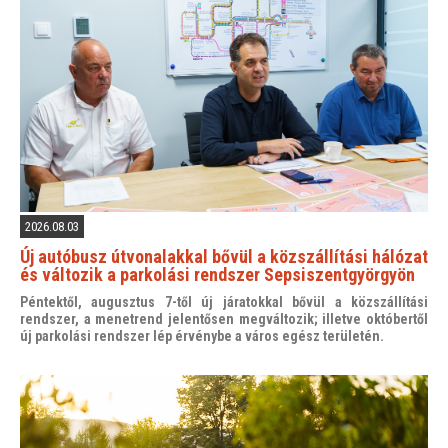
2026.08.03
Új autóbusz útvonalakkal bővül a közszállítási hálózat
és változik a parkolási rendszer Sepsiszentgyörgyön
Péntektől, augusztus 7-től új járatokkal bővül a közszállítási
rendszer, a menetrend jelentősen megváltozik; illetve októbertől
új parkolási rendszer lép érvénybe a város egész területén.