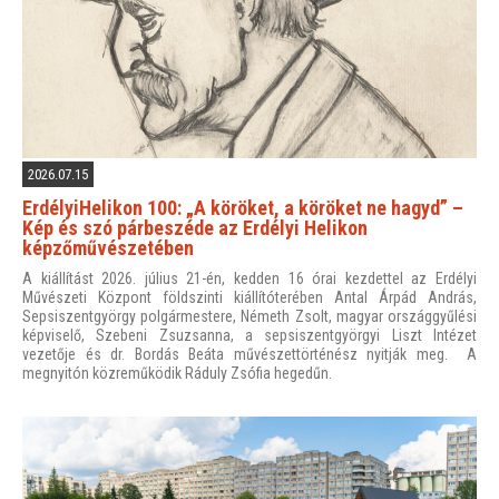
2026.07.15
ErdélyiHelikon 100: „A köröket, a köröket ne hagyd” –
Kép és szó párbeszéde az Erdélyi Helikon
képzőművészetében
A kiállítást 2026. július 21-én, kedden 16 órai kezdettel az Erdélyi
Művészeti Központ földszinti kiállítóterében Antal Árpád András,
Sepsiszentgyörgy polgármestere, Németh Zsolt, magyar országgyűlési
képviselő, Szebeni Zsuzsanna, a sepsiszentgyörgyi Liszt Intézet
vezetője és dr. Bordás Beáta művészettörténész nyitják meg. A
megnyitón közreműködik Ráduly Zsófia hegedűn.