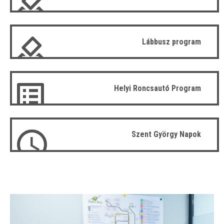
Lábbusz program
Helyi Roncsautó Program
Szent György Napok