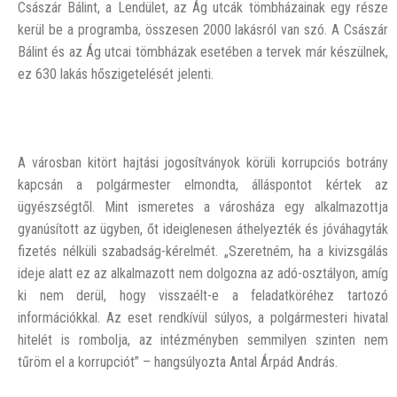
Császár Bálint, a Lendület, az Ág utcák tömbházainak egy része
kerül be a programba, összesen 2000 lakásról van szó. A Császár
Bálint és az Ág utcai tömbházak esetében a tervek már készülnek,
ez 630 lakás hőszigetelését jelenti.
A városban kitört hajtási jogosítványok körüli korrupciós botrány
kapcsán a polgármester elmondta, álláspontot kértek az
ügyészségtől. Mint ismeretes a városháza egy alkalmazottja
gyanúsított az ügyben, őt ideiglenesen áthelyezték és jóváhagyták
fizetés nélküli szabadság-kérelmét. „Szeretném, ha a kivizsgálás
ideje alatt ez az alkalmazott nem dolgozna az adó-osztályon, amíg
ki nem derül, hogy visszaélt-e a feladatköréhez tartozó
információkkal. Az eset rendkívül súlyos, a polgármesteri hivatal
hitelét is rombolja, az intézményben semmilyen szinten nem
tűröm el a korrupciót” – hangsúlyozta Antal Árpád András.