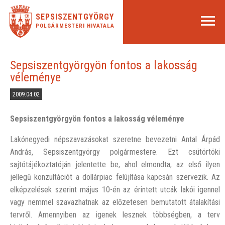
SEPSISZENTGYÖRGY
POLGÁRMESTERI HIVATALA
Sepsiszentgyörgyön fontos a lakosság
véleménye
2009.04.02
Sepsiszentgyörgyön fontos a lakosság véleménye
Lakónegyedi népszavazásokat szeretne bevezetni Antal Árpád
András, Sepsiszentgyörgy polgármestere. Ezt csütörtöki
sajtótájékoztatóján jelentette be, ahol elmondta, az első ilyen
jellegű konzultációt a dollárpiac felújítása kapcsán szervezik. Az
elképzelések szerint május 10-én az érintett utcák lakói igennel
vagy nemmel szavazhatnak az előzetesen bemutatott átalakítási
tervről. Amennyiben az igenek lesznek többségben, a terv