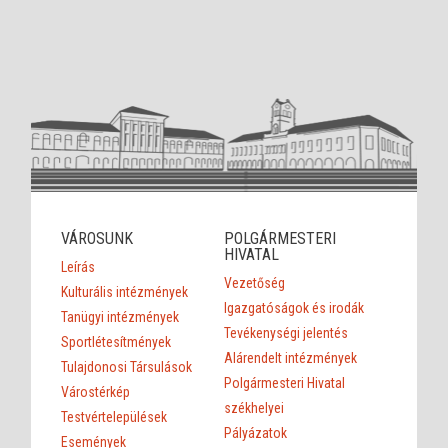
VÁROSUNK
POLGÁRMESTERI
HIVATAL
Leírás
Vezetőség
Kulturális intézmények
Igazgatóságok és irodák
Tanügyi intézmények
Tevékenységi jelentés
Sportlétesítmények
Alárendelt intézmények
Tulajdonosi Társulások
Polgármesteri Hivatal
Várostérkép
székhelyei
Testvértelepülések
Pályázatok
Események