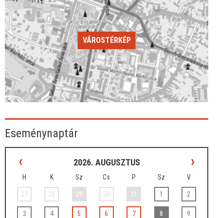
VÁROSTÉRKÉP
Eseménynaptár
‹
›
2026. AUGUSZTUS
H
K
Sz
Cs
P
Sz
V
27
28
29
30
31
1
2
3
4
5
6
7
8
9