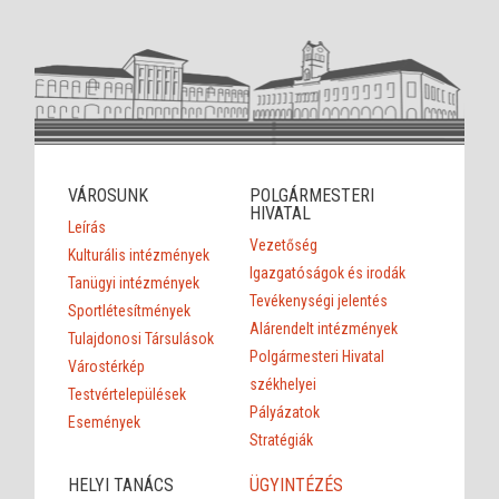
VÁROSUNK
POLGÁRMESTERI
HIVATAL
Leírás
Vezetőség
Kulturális intézmények
Igazgatóságok és irodák
Tanügyi intézmények
Tevékenységi jelentés
Sportlétesítmények
Alárendelt intézmények
Tulajdonosi Társulások
Polgármesteri Hivatal
Várostérkép
székhelyei
Testvértelepülések
Pályázatok
Események
Stratégiák
HELYI TANÁCS
ÜGYINTÉZÉS