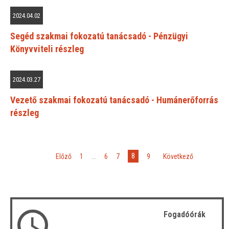
2024.04.02
Segéd szakmai fokozatú tanácsadó - Pénzügyi
Könyvviteli részleg
2024.03.27
Vezető szakmai fokozatú tanácsadó - Humánerőforrás
részleg
8
«
Előző
1
...
6
7
9
»
Következő
Fogadóórák