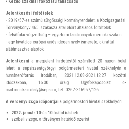
•
Kezdő szakmai fokozatú tanácsadó
Jelentkezési feltételek
- 2019/57-es számú sürgősségi kormányrendelet, a Közigazgatási
Törvénykönyv 465. szakasza által előírt általános feltételek
- felsőfokú végzettség – egyetemi tanulmányok mérnöki szakon
- egy hivatalos európai uniós idegen nyelv ismerete, okirattal
alátámasztva-alapfok
Jelentkezni
a megjelent hirdetéstől számított 20 napon belül
lehet a sepsiszentgyörgyi polgármesteri hivatal székhelyén a
humánerőforrás irodában, 2021.12.08-2021.12.27 közötti
időszakban, 16.00 óráig. Ügyfélkapcsolat: e-
mail:monika.mihaly@sepsi.ro, tel.: 0267-316957/126.
A versenyvizsga időpontjai
a polgármesteri hivatal székhelyén:
2022. január 10
-én
10
órától írásbeli
szóbeli vizsga, a törvényes határidő szerint