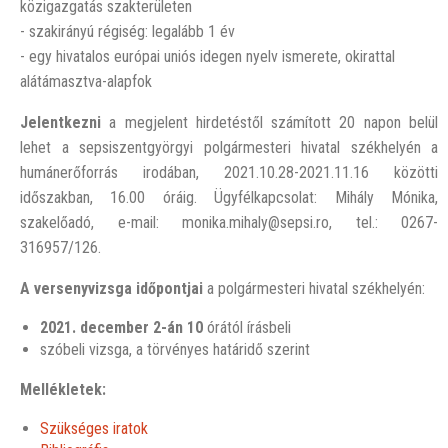
közigazgatás szakterületen
- szakirányú régiség: legalább 1 év
- egy hivatalos európai uniós idegen nyelv ismerete, okirattal
alátámasztva-alapfok
Jelentkezni
a megjelent hirdetéstől számított 20 napon belül
lehet a sepsiszentgyörgyi polgármesteri hivatal székhelyén a
humánerőforrás irodában, 2021.10.28-2021.11.16 közötti
időszakban, 16.00 óráig. Ügyfélkapcsolat: Mihály Mónika,
szakelőadó, e-mail: monika.mihaly@sepsi.ro, tel.: 0267-
316957/126.
A versenyvizsga időpontjai
a polgármesteri hivatal székhelyén:
2021. december 2-án
10
órától írásbeli
szóbeli vizsga, a törvényes határidő szerint
Mellékletek:
Szükséges iratok