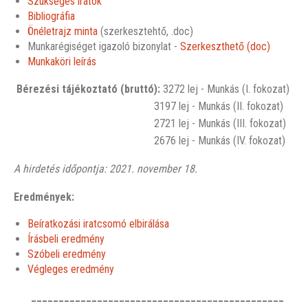
Szükséges iratok
Bibliográfia
Önéletrajz minta
(szerkesztehtő, .doc)
Munkarégiséget igazoló bizonylat -
Szerkeszthető (doc)
Munkaköri leírás
Bérezési tájékoztató (bruttó):
3272 lej - Munkás (I. fokozat)
3197 lej - Munkás (II. fokozat)
2721 lej - Munkás (III. fokozat)
2676 lej - Munkás (IV. fokozat)
A hirdetés időpontja: 2021. november 18.
Eredmények:
Beíratkozási iratcsomó elbirálása
Írásbeli eredmény
Szóbeli eredmény
Végleges eredmény
______________________________________________