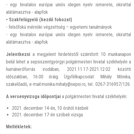
- egy hivatalos európai uniós idegen nyelv ismerete, okirattal
alátámasztva - alapfok
• Szakfelügyelő (kezdő fokozat)
- felsőfokú mérnöki végzettség – egyetemi tanulmányok
- egy hivatalos európai uniós idegen nyelv ismerete, okirattal
alátámasztva - alapfok
Jelentkezni
a megjelent hirdetéstől számított 10 munkanapon
belül lehet a sepsiszentgyörgyi polgármesteri hivatal székhelyén a
humánerőforrás irodában, 2021.11.17-2021.12.02 közötti
időszakban, 16.00 óráig. Ügyfélkapcsolat: Mihály Mónika,
szakelőadó, e-mail:monika.mihaly@sepsi.ro, tel.: 0267-316957/126.
A versenyvizsga időpontjai
a polgármesteri hivatal székhelyén:
2021. december 14-én, 10 órától írásbeli
2021. december 17-én szóbeli vizsga
Mellékletek: