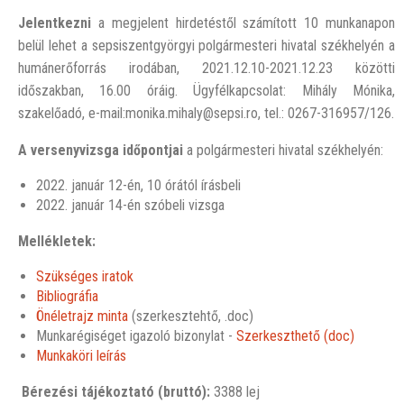
Jelentkezni
a megjelent hirdetéstől számított 10 munkanapon
belül lehet a sepsiszentgyörgyi polgármesteri hivatal székhelyén a
humánerőforrás irodában, 2021.12.10-2021.12.23 közötti
időszakban, 16.00 óráig. Ügyfélkapcsolat: Mihály Mónika,
szakelőadó, e-mail:monika.mihaly@sepsi.ro, tel.: 0267-316957/126.
A versenyvizsga időpontjai
a polgármesteri hivatal székhelyén:
2022. január 12-én, 10 órától írásbeli
2022. január 14-én szóbeli vizsga
Mellékletek:
Szükséges iratok
Bibliográfia
Önéletrajz minta
(szerkesztehtő, .doc)
Munkarégiséget igazoló bizonylat -
Szerkeszthető (doc)
Munkaköri leírás
Bérezési tájékoztató (bruttó):
3388 lej