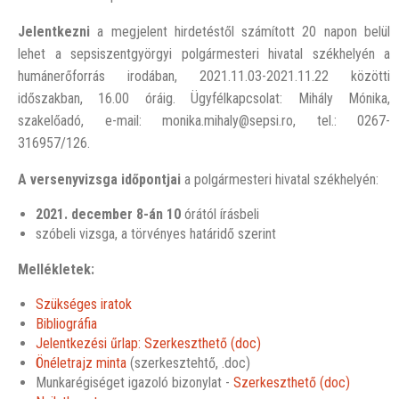
Jelentkezni
a megjelent hirdetéstől számított 20 napon belül
lehet a sepsiszentgyörgyi polgármesteri hivatal székhelyén a
humánerőforrás irodában, 2021.11.03-2021.11.22 közötti
időszakban, 16.00 óráig. Ügyfélkapcsolat: Mihály Mónika,
szakelőadó, e-mail: monika.mihaly@sepsi.ro, tel.: 0267-
316957/126.
A versenyvizsga időpontjai
a polgármesteri hivatal székhelyén:
2021. december 8-án
10
órától írásbeli
szóbeli vizsga, a törvényes határidő szerint
Mellékletek:
Szükséges iratok
Bibliográfia
Jelentkezési űrlap: Szerkeszthető (doc)
Önéletrajz minta
(szerkesztehtő, .doc)
Munkarégiséget igazoló bizonylat -
Szerkeszthető (doc)