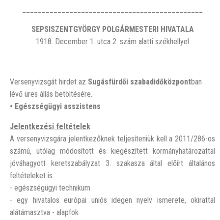
______________________________________________
SEPSISZENTGYÖRGY POLGÁRMESTERI HIVATALA
1918. December 1. utca 2. szám alatti székhellyel
Versenyvizsgát hirdet az
Sugásfürdői szabadidőközpont
ban
lévő üres állás betöltésére.
• Egészségügyi asszistens
Jelentkezési feltételek
A versenyvizsgára jelentkezőknek teljesíteniük kell a 2011/286-os
számú, utólag módosított és kiegészített kormányhatározattal
jóváhagyott keretszabályzat 3. szakasza által előírt általános
feltételeket is.
- egészségügyi technikum
- egy hivatalos európai uniós idegen nyelv ismerete, okirattal
alátámasztva - alapfok