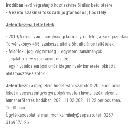
Irodában
levő végrehajtó köztisztviselői állás betöltésére:
• Vezető
szakmai fokozatú jogtanácsos, I osztály
Jelentkezési feltételek
- 2019/57-es számú sürgősségi kormányrendelet, a Közigazgatási
Törvénykönyv 465. szakasza által előírt általános feltételek
- felsőfokú jogi végzettség – egyetemi tanulmányok
- legalább 7 év szakirányú régiség
- egy hivatalos európai uniós idegen nyelv ismerete, okirattal
alátámasztva-alapfok
Jelentkezni
a megjelent hirdetéstől számított 20 napon belül
lehet a sepsiszentgyörgyi polgármesteri hivatal székhelyén a
humánerőforrás irodában, 2021.11.02-2021.11.22 periódusban,
16.00 óráig.
Ügyfélkapcsolat: e-mail: monika.mihaly@sepsi.ro, tel.: 0267-
316957/126.