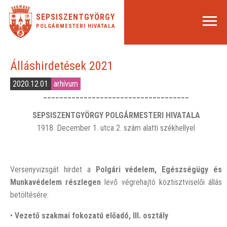
SEPSISZENTGYÖRGY
POLGÁRMESTERI HIVATALA
Álláshirdetések 2021
2020.12.01
arhívum
____________________________________
SEPSISZENTGYÖRGY POLGÁRMESTERI HIVATALA
1918. December 1. utca 2. szám alatti székhellyel
Versenyvizsgát hirdet a
Polgári védelem, Egészségügy és
Munkavédelem részlegen
levő végrehajtó köztisztviselői állás
betöltésére:
•
Vezető szakmai fokozatú előadó, III. osztály