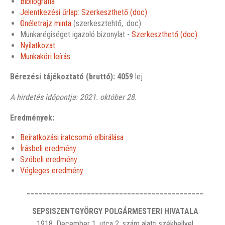
Bibliográfia
Jelentkezési űrlap: Szerkeszthető (doc)
Önéletrajz minta
(szerkesztehtő, .doc)
Munkarégiséget igazoló bizonylat -
Szerkeszthető (doc)
Nyilatkozat
Munkaköri leírás
Bérezési tájékoztató (bruttó): 4059
lej
A hirdetés időpontja: 2021. október 28.
Eredmények:
Beíratkozási iratcsomó elbirálása
Írásbeli eredmény
Szóbeli eredmény
Végleges eredmény
____________________________________________
SEPSISZENTGYÖRGY POLGÁRMESTERI HIVATALA
1918. December 1. utca 2. szám alatti székhellyel