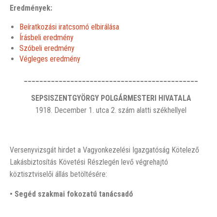
Eredmények:
Beíratkozási iratcsomó elbirálása
Írásbeli eredmény
Szóbeli eredmény
Végleges eredmény
_____________________________________________
SEPSISZENTGYÖRGY POLGÁRMESTERI HIVATALA
1918. December 1. utca 2. szám alatti székhellyel
Versenyvizsgát hirdet a Vagyonkezelési Igazgatóság Kötelező
Lakásbiztosítás Követési Részlegén levő végrehajtó
köztisztviselői állás betöltésére:
• Segéd szakmai fokozatú
t
anácsadó