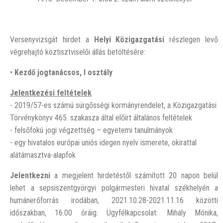
Versenyvizsgát hirdet a
Helyi Közigazgatási
részlegen levő
végrehajtó köztisztviselői állás betöltésére:
•
Kezdő jogtanácsos, I osztály
Jelentkezési feltételek
- 2019/57-es számú sürgősségi kormányrendelet, a Közigazgatási
Törvénykönyv 465. szakasza által előírt általános feltételek
- felsőfokú jogi végzettség – egyetemi tanulmányok
- egy hivatalos európai uniós idegen nyelv ismerete, okirattal
alátámasztva-alapfok
Jelentkezni
a megjelent hirdetéstől számított 20 napon belül
lehet a sepsiszentgyörgyi polgármesteri hivatal székhelyén a
humánerőforrás irodában, 2021.10.28-2021.11.16 közötti
időszakban, 16.00 óráig. Ügyfélkapcsolat: Mihály Mónika,