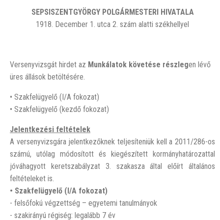
SEPSISZENTGYÖRGY POLGÁRMESTERI HIVATALA
1918. December 1. utca 2. szám alatti székhellyel
Versenyvizsgát hirdet az
Munkálatok követése részleg
en lévő
üres állások betöltésére.
• Szakfelügyelő (I/A fokozat)
• Szakfelügyelő (kezdő fokozat)
Jelentkezési feltételek
A versenyvizsgára jelentkezőknek teljesíteniük kell a 2011/286-os
számú, utólag módosított és kiegészített kormányhatározattal
jóváhagyott keretszabályzat 3. szakasza által előírt általános
feltételeket is.
• Szakfelügyelő (I/A fokozat)
- felsőfokú végzettség – egyetemi tanulmányok
- szakirányú régiség: legalább 7 év