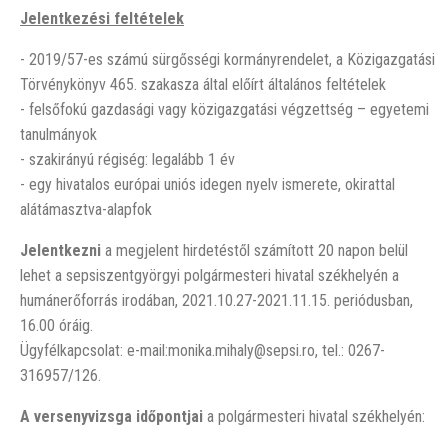
Jelentkezési feltételek
- 2019/57-es számú sürgősségi kormányrendelet, a Közigazgatási
Törvénykönyv 465. szakasza által előírt általános feltételek
- felsőfokú gazdasági vagy közigazgatási végzettség – egyetemi
tanulmányok
- szakirányú régiség: legalább 1 év
- egy hivatalos európai uniós idegen nyelv ismerete, okirattal
alátámasztva-alapfok
Jelentkezni
a megjelent hirdetéstől számított 20 napon belül
lehet a sepsiszentgyörgyi polgármesteri hivatal székhelyén a
humánerőforrás irodában, 2021.10.27-2021.11.15. periódusban,
16.00 óráig.
Ügyfélkapcsolat: e-mail:monika.mihaly@sepsi.ro, tel.: 0267-
316957/126.
A versenyvizsga időpontjai
a polgármesteri hivatal székhelyén: