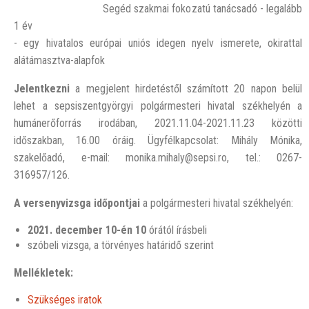
Segéd szakmai fokozatú tanácsadó - legalább
1 év
- egy hivatalos európai uniós idegen nyelv ismerete, okirattal
alátámasztva-alapfok
Jelentkezni
a megjelent hirdetéstől számított 20 napon belül
lehet a sepsiszentgyörgyi polgármesteri hivatal székhelyén a
humánerőforrás irodában, 2021.11.04-2021.11.23 közötti
időszakban, 16.00 óráig. Ügyfélkapcsolat: Mihály Mónika,
szakelőadó, e-mail: monika.mihaly@sepsi.ro, tel.: 0267-
316957/126.
A versenyvizsga időpontjai
a polgármesteri hivatal székhelyén:
2021. december 10-én
10
órától írásbeli
szóbeli vizsga, a törvényes határidő szerint
Mellékletek:
Szükséges iratok