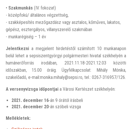
•
Szakmunkás
(IV. fokozat)
- középfokú/ általános végzettség,
- szakképesítés mezőgazdász vagy asztalos, kőműves, lakatos,
gépész, esztergályos, villanyszerelő szakmában
- munkarégiség – 1 év
Jelentkezni
a megjelent hirdetéstől számított 10 munkanapon
belül lehet a sepsiszentgyörgyi polgármesteri hivatal székhelyén a
humánerőforrás irodában, 2021.11.18-2021.12.03 közötti
időszakban, 15.00 óráig. Ügyfélkapcsolat: Mihály Mónika,
szakelőadó, e-mail:monika.mihaly@sepsi.ro, tel.: 0267-316957/126.
A versenyvizsga időpontjai
a Városi Kertészet székhelyén:
2021. december 16
-án 9 órától írásbeli
2021. december 20
-án szóbeli vizsga
Mellékletek: