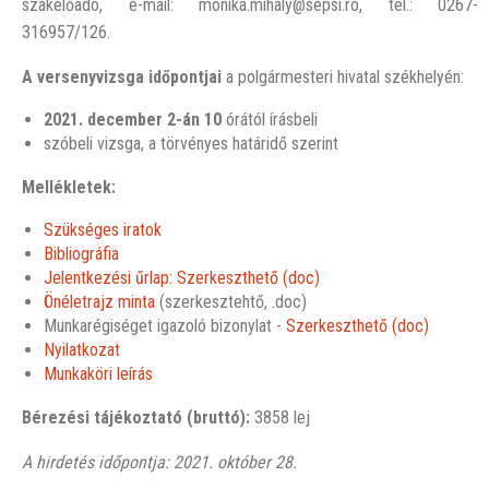
szakelőadó, e-mail: monika.mihaly@sepsi.ro, tel.: 0267-
316957/126.
A versenyvizsga időpontjai
a polgármesteri hivatal székhelyén:
2021. december 2-án
10
órától írásbeli
szóbeli vizsga, a törvényes határidő szerint
Mellékletek:
Szükséges iratok
Bibliográfia
Jelentkezési űrlap: Szerkeszthető (doc)
Önéletrajz minta
(szerkesztehtő, .doc)
Munkarégiséget igazoló bizonylat -
Szerkeszthető (doc)
Nyilatkozat
Munkaköri leírás
Bérezési tájékoztató (bruttó):
3858 lej
A hirdetés időpontja: 2021. október 28.