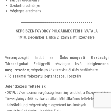
Írásbeli eredménye
Szóbeli eredménye
Végleges eredmény
____________________________________
SEPSISZENTGYÖRGY POLGÁRMESTERI HIVATALA
1918. December 1. utca 2. szám alatti székhellyel
Versenyvizsgát hirdet az
Önkormányzati Gazdasági
Társaságokat Felügyelő
részlegen levő
ideiglenesen
megüresedett
, végrehajtó köztisztviselői állás betöltésére:
• Fő szakmai fokozatú jogtanácsos, I osztály
Jelentkezési feltételek
- 2019/57-es számú sürgősségi kormányrendelet, a Közigazgatási
Törvénykönyv 465. szakasza által előírt általános feltételek
- felsőfokú jogi végzettség – egyetemi tanulmányok