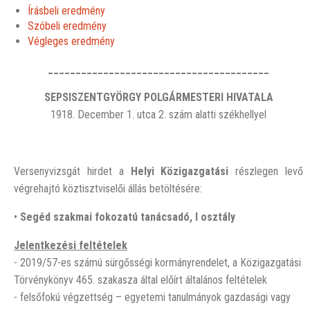
Írásbeli eredmény
Szóbeli eredmény
Végleges eredmény
________________________________________
SEPSISZENTGYÖRGY POLGÁRMESTERI HIVATALA
1918. December 1. utca 2. szám alatti székhellyel
Versenyvizsgát hirdet a
Helyi Közigazgatási
részlegen levő
végrehajtó köztisztviselői állás betöltésére:
•
Segéd szakmai fokozatú tanácsadó, I osztály
Jelentkezési feltételek
- 2019/57-es számú sürgősségi kormányrendelet, a Közigazgatási
Törvénykönyv 465. szakasza által előírt általános feltételek
- felsőfokú végzettség – egyetemi tanulmányok gazdasági vagy