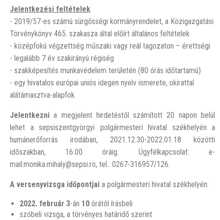
Jelentkezési feltételek
- 2019/57-es számú sürgősségi kormányrendelet, a Közigazgatási
Törvénykönyv 465. szakasza által előírt általános feltételek
- középfokú végzettség műszaki vagy reál tagozaton – érettségi
- legalább 7 év szakirányú régiség
- szakképesítés munkavédelem területén (80 órás időtartamú)
- egy hivatalos európai uniós idegen nyelv ismerete, okirattal
alátámasztva-alapfok
Jelentkezni
a megjelent hirdetéstől számított 20 napon belül
lehet a sepsiszentgyörgyi polgármesteri hivatal székhelyén a
humánerőforrás irodában, 2021.12.30-2022.01.18 közötti
időszakban, 16.00 óráig. Ügyfélkapcsolat: e-
mail:monika.mihaly@sepsi.ro, tel.: 0267-316957/126.
A versenyvizsga időpontjai
a polgármesteri hivatal székhelyén:
2022. február 3
-án
10
órától írásbeli
szóbeli vizsga, a törvényes határidő szerint