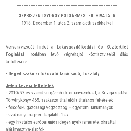
___________________________________________
SEPSISZENTGYÖRGY POLGÁRMESTERI HIVATALA
1918. December 1. utca 2. szám alatti székhellyel
Versenyvizsgát hirdet a
Lakásgazdálkodási és Közterület
Foglalási Irodá
ban levő végrehajtó köztisztviselői állás
betöltésére:
•
Segéd szakmai fokozatú tanácsadó, I osztály
Jelentkezési feltételek
- 2019/57-es számú sürgősségi kormányrendelet, a Közigazgatási
Törvénykönyv 465. szakasza által előírt általános feltételek
- felsőfokú gazdasági végzettség – egyetemi tanulmányok
- szakirányú régiség: legalább 1 év
- egy hivatalos európai uniós idegen nyelv ismerete, okirattal
alátámasztva-alapfok