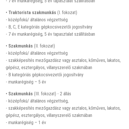
- 7 év munkarégiség, 5 év tapasztalat szállításban
•
Traktorista szakmunkás
(I. fokozat)
- középfokú/ általános végzettség
- B, C, E kategóriás gépkocsivezetői jogosítvány
- 7 év munkarégiség, 5 év tapasztalat szállításban
•
Szakmunkás
(II. fokozat)
- középfokú/ általános végzettség
- szakképesítés mezőgazdász vagy asztalos, kőműves, lakatos,
gépész, esztergályos, villanyszerelő szakmában
- B kategóriás gépkocsivezetői jogosítvány
- munkarégiség – 5 év
•
Szakmunkás
(III. fokozat) - 2 állás
- középfokú/ általános végzettség,
- szakképesítés mezőgazdász vagy asztalos, kőműves, lakatos,
gépész, esztergályos, villanyszerelő szakmában
- munkarégiség – 1 év