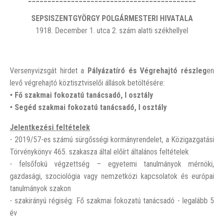
SEPSISZENTGYÖRGY POLGÁRMESTERI HIVATALA
1918. December 1. utca 2. szám alatti székhellyel
Versenyvizsgát hirdet a
Pályázatíró és Végrehajtó részleg
en
levő végrehajtó köztisztviselői állások betöltésére:
• Fő szakmai fokozatú tanácsadó, I osztály
• Segéd szakmai fokozatú tanácsadó, I osztály
Jelentkezési feltételek
- 2019/57-es számú sürgősségi kormányrendelet, a Közigazgatási
Törvénykönyv 465. szakasza által előírt általános feltételek
- felsőfokú végzettség – egyetemi tanulmányok mérnöki,
gazdasági, szociológia vagy nemzetközi kapcsolatok és európai
tanulmányok szakon
- szakirányú régiség: Fő szakmai fokozatú tanácsadó - legalább 5
év