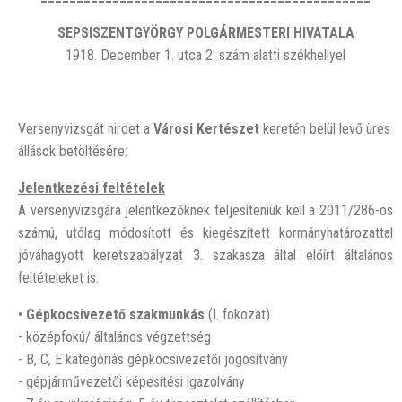
SEPSISZENTGYÖRGY POLGÁRMESTERI HIVATALA
1918. December 1. utca 2. szám alatti székhellyel
Versenyvizsgát hirdet a
Városi Kertészet
keretén belül levő üres
állások betöltésére:
Jelentkezési feltételek
A versenyvizsgára jelentkezőknek teljesíteniük kell a 2011/286-os
számú, utólag módosított és kiegészített kormányhatározattal
jóváhagyott keretszabályzat 3. szakasza által előírt általános
feltételeket is.
•
Gépkocsivezető
szakmunkás
(I. fokozat)
- középfokú/ általános végzettség
- B, C, E kategóriás gépkocsivezetői jogosítvány
- gépjárművezetői képesítési igazolvány