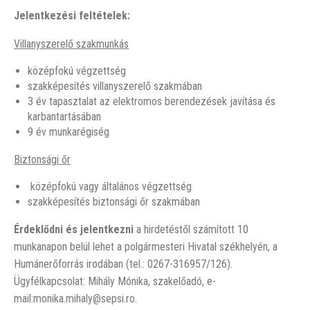
Jelentkezési feltételek:
Villanyszerelő szakmunkás
középfokú végzettség
szakképesítés villanyszerelő szakmában
3 év tapasztalat az elektromos berendezések javítása és
karbantartásában
9 év munkarégiség
Biztonsági őr
középfokú vagy általános végzettség
szakképesítés biztonsági őr szakmában
Érdeklődni és jelentkezni
a hirdetéstől számított 10
munkanapon belül lehet a polgármesteri Hivatal székhelyén, a
Humánerőforrás irodában (tel.: 0267-316957/126).
Ügyfélkapcsolat: Mihály Mónika, szakelőadó, e-
mail:monika.mihaly@sepsi.ro.