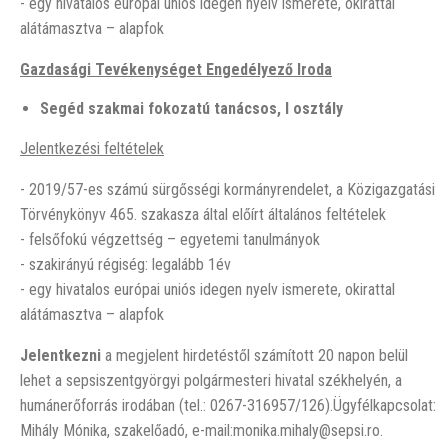
- egy hivatalos európai uniós idegen nyelv ismerete, okirattal
alátámasztva – alapfok
Gazdasági Tevékenységet Engedélyező Iroda
Segéd szakmai fokozatú tanácsos, I osztál
y
Jelentkezési feltételek
- 2019/57-es számú sürgősségi kormányrendelet, a Közigazgatási
Törvénykönyv 465. szakasza által előírt általános feltételek
- felsőfokú végzettség – egyetemi tanulmányok
- szakirányú régiség: legalább 1év
- egy hivatalos európai uniós idegen nyelv ismerete, okirattal
alátámasztva – alapfok
Jelentkezni
a megjelent hirdetéstől számított 20 napon belül
lehet a sepsiszentgyörgyi polgármesteri hivatal székhelyén, a
humánerőforrás irodában (tel.: 0267-316957/126).Ügyfélkapcsolat:
Mihály Mónika, szakelőadó, e-mail:monika.mihaly@sepsi.ro.