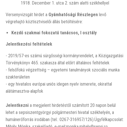
1918. December 1. utca 2. szám alatti székhellyel
Versenyvizsgát hirdet a
Gyámhatósági Részlegen
levő
végrehajtó köztisztviselői állás betöltésére:
Kezdő szakmai fokozatú tanácsos, I osztál
y
Jelentkezési feltételek
- 2019/57-es számú sürgősségi kormányrendelet, a Közigazgatási
Törvénykönyv 465. szakasza által előírt általános feltételek
- felsőfokú végzettség – egyetemi tanulmányok szociális munka
szakterületen
- egy hivatalos európai uniós idegen nyelv ismerete, okirattal
alátámasztva-alapfok
Jelentkezni
a megjelent hirdetéstől számított 20 napon belül
lehet a sepsiszentgyörgyi polgármesteri hivatal székhelyén, a
humánerőforrás irodában (tel.: 0267-316957/126).Ügyfélkapcsolat:
Mihály Mónika, szakelőadó, e-mail:monika.mihaly@sepsi.ro.