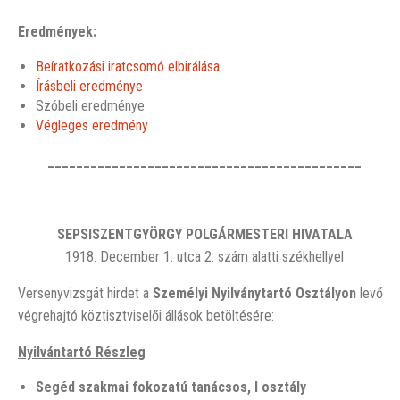
Eredmények:
Beíratkozási iratcsomó elbirálása
Írásbeli eredménye
Szóbeli eredménye
Végleges eredmény
____________________________________________
SEPSISZENTGYÖRGY POLGÁRMESTERI HIVATALA
1918. December 1. utca 2. szám alatti székhellyel
Versenyvizsgát hirdet a
Személyi Nyilványtartó Osztályon
levő
végrehajtó köztisztviselői állások betöltésére:
Nyilvántartó Részleg
Segéd szakmai fokozatú tanácsos, I osztál
y