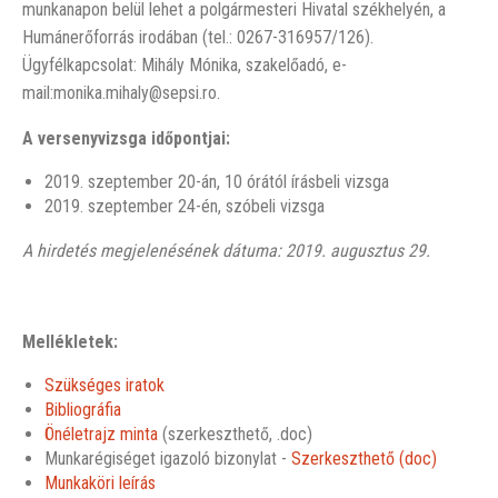
munkanapon belül lehet a polgármesteri Hivatal székhelyén, a
Humánerőforrás irodában (tel.: 0267-316957/126).
Ügyfélkapcsolat: Mihály Mónika, szakelőadó, e-
mail:monika.mihaly@sepsi.ro.
A versenyvizsga időpontjai:
2019. szeptember 20-án, 10 órától írásbeli vizsga
2019. szeptember 24-én, szóbeli vizsga
A hirdetés megjelenésének dátuma: 2019.
augusztus 29
.
Mellékletek:
Szükséges iratok
Bibliográfia
Önéletrajz minta
(szerkeszthető, .doc)
Munkarégiséget igazoló bizonylat -
Szerkeszthető (doc)
Munkaköri leírás