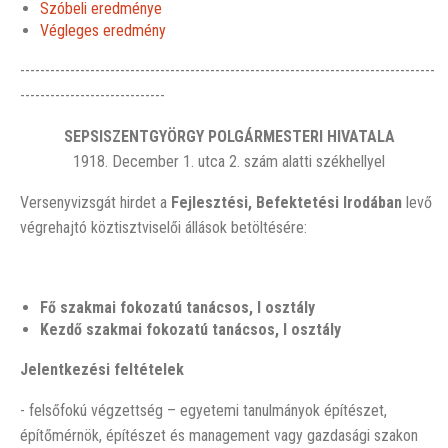
Szóbeli eredménye
Végleges eredmény
-----------------------------------------------------------------------------------
-----------------------------
SEPSISZENTGYÖRGY POLGÁRMESTERI HIVATALA
1918. December 1. utca 2. szám alatti székhellyel
Versenyvizsgát hirdet a
Fejlesztési, Befektetési Irodában
levő
végrehajtó köztisztviselői állások betöltésére:
Fő szakmai fokozatú tanácsos, I osztál
y
Kezdő szakmai fokozatú tanácsos, I osztály
Jelentkezési feltételek
- felsőfokú végzettség – egyetemi tanulmányok építészet,
építőmérnök, építészet és management vagy gazdasági szakon