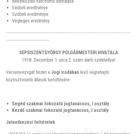
Beíratkozási iratcsomó elbirálása
Írásbeli eredménye
Szóbeli eredménye
Végleges eredmény
-----------------------------------------------------------------------------------
-----------------------------
SEPSISZENTGYÖRGY POLGÁRMESTERI HIVATALA
1918. December 1. utca 2. szám alatti székhellyel
Versenyvizsgát hirdet a
Jogi Irodában
levő végrehajtó
köztisztviselői állások betöltésére:
Segéd szakmai fokozatú jogtanácsos, I osztál
y
Kezdő szakmai fokozatú jogtanácsos, I osztály
Jelentkezési feltételek