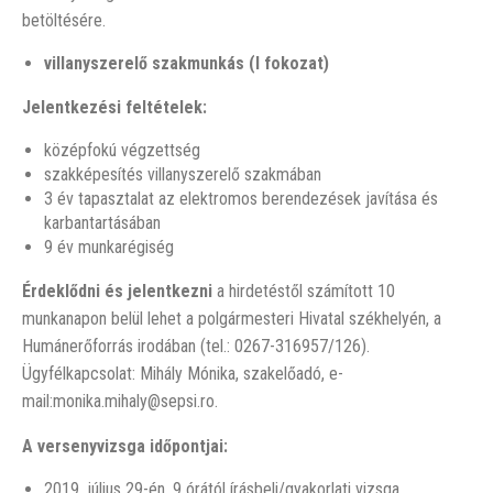
betöltésére.
villanyszerelő szakmunkás (I fokozat)
Jelentkezési feltételek:
középfokú végzettség
szakképesítés villanyszerelő szakmában
3 év tapasztalat az elektromos berendezések javítása és
karbantartásában
9 év munkarégiség
Érdeklődni és jelentkezni
a hirdetéstől számított 10
munkanapon belül lehet a polgármesteri Hivatal székhelyén, a
Humánerőforrás irodában (tel.: 0267-316957/126).
Ügyfélkapcsolat: Mihály Mónika, szakelőadó, e-
mail:monika.mihaly@sepsi.ro.
A versenyvizsga időpontjai:
2019. július 29-én, 9 órától írásbeli/gyakorlati vizsga