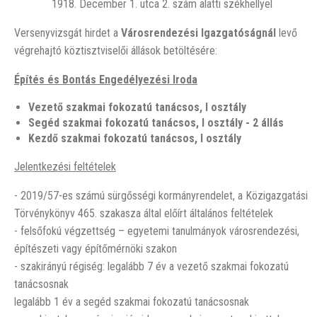
1918. December 1. utca 2. szám alatti székhellyel
Versenyvizsgát hirdet a
Városrendezési Igazgatóságnál
levő
végrehajtó köztisztviselői állások betöltésére:
Építés és Bontás Engedélyezési Iroda
Vezető szakmai fokozatú tanácsos, I osztály
Segéd szakmai fokozatú tanácsos, I osztál
y - 2 állás
Kezdő szakmai fokozatú tanácsos, I osztály
Jelentkezési feltételek
- 2019/57-es számú sürgősségi kormányrendelet, a Közigazgatási
Törvénykönyv 465. szakasza által előírt általános feltételek
- felsőfokú végzettség – egyetemi tanulmányok városrendezési,
építészeti vagy építőmérnöki szakon
- szakirányú régiség: legalább 7 év a vezető szakmai fokozatú
tanácsosnak
legalább 1 év a segéd szakmai fokozatú tanácsosnak