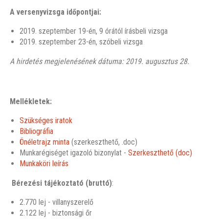
A versenyvizsga időpontjai:
2019. szeptember 19-én, 9 órától írásbeli vizsga
2019. szeptember 23-én, szóbeli vizsga
A hirdetés megjelenésének dátuma: 2019.
augusztus 28
.
Mellékletek:
Szükséges iratok
Bibliográfia
Önéletrajz minta
(szerkeszthető, .doc)
Munkarégiséget igazoló bizonylat -
Szerkeszthető (doc)
Munkaköri leírás
Bérezési tájékoztató (bruttó)
:
2.770 lej - villanyszerelő
2.122 lej - biztonsági őr