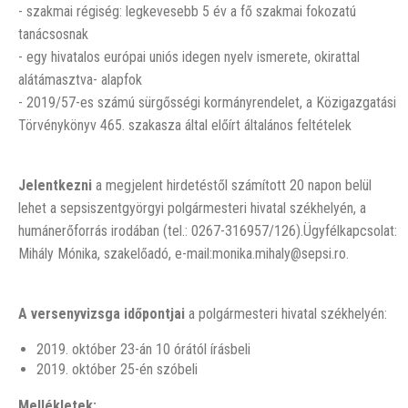
- szakmai régiség: legkevesebb 5 év a fő szakmai fokozatú
tanácsosnak
- egy hivatalos európai uniós idegen nyelv ismerete, okirattal
alátámasztva- alapfok
- 2019/57-es számú sürgősségi kormányrendelet, a Közigazgatási
Törvénykönyv 465. szakasza által előírt általános feltételek
Jelentkezni
a megjelent hirdetéstől számított 20 napon belül
lehet a sepsiszentgyörgyi polgármesteri hivatal székhelyén, a
humánerőforrás irodában (tel.: 0267-316957/126).Ügyfélkapcsolat:
Mihály Mónika, szakelőadó, e-mail:monika.mihaly@sepsi.ro.
A versenyvizsga időpontjai
a polgármesteri hivatal székhelyén:
2019. október 23-án 10 órától írásbeli
2019. október 25-én szóbeli
Mellékletek: