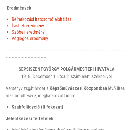
Eredmények:
Beíratkozási iratcsomó elbirálása
Írásbeli eredmény
Szóbeli eredmény
Végleges eredmény
-----------------------------------------------------------------------------------
----------------------------
SEPSISZENTGYÖRGY POLGÁRMESTERI HIVATALA
1918. December 1. utca 2. szám alatti székhellyel
Versenyvizsgát hirdet a
Képzőművészeti Központban
lévő üres
állás betöltésére, meghatározott időre.
Szakfelügyelő (II fokozat)
Jelentkezési feltételek:
felsőfokú képzőművészeti végzettség – egyetemi