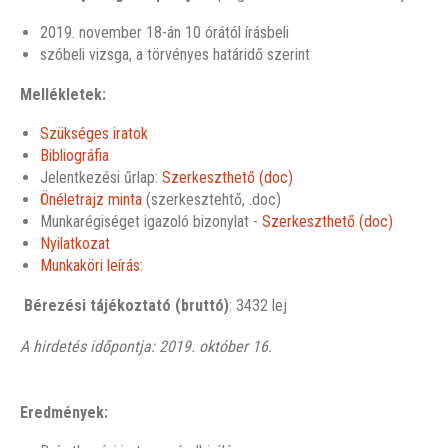
2019. november 18-án 10 órától írásbeli
szóbeli vizsga, a törvényes határidő szerint
Mellékletek:
Szükséges iratok
Bibliográfia
Jelentkezési űrlap:
Szerkeszthető (doc)
Önéletrajz minta
(szerkesztehtő, .doc)
Munkarégiséget igazoló bizonylat -
Szerkeszthető (doc)
Nyilatkozat
Munkaköri leírás:
Bérezési tájékoztató (bruttó)
: 3432 lej
A hirdetés időpontja: 2019. október 16.
Eredmények: