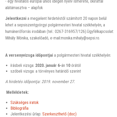
- egy hivatalos európai uniós idegen nyelv ismerete, okirattal
alátámasztva – alapfok
Jelentkezni
a megjelent hirdetéstől számított 20 napon belül
lehet a sepsiszentgyörgyi polgármesteri hivatal székhelyén, a
humánerőforrás irodában (tel.: 0267-316957/126).Ügyfélkapcsolat:
Mihály Mónika, szakelőadó, e-mail:monika.mihaly@sepsi.ro.
A versenyvizsga időpontjai
a polgármesteri hivatal székhelyén:
írásbeli vizsga:
2020. január 6-
án
10
órától
szóbeli vizsga: a törvényes határidő szerint
A hirdetés időpontja: 2019. november 27.
Mellékletek:
Szükséges iratok
Bibliográfia
Jelentkezési űrlap:
Szerkeszthető (doc)