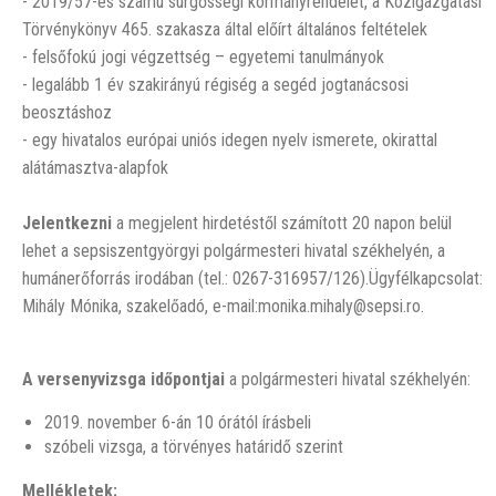
- 2019/57-es számú sürgősségi kormányrendelet, a Közigazgatási
Törvénykönyv 465. szakasza által előírt általános feltételek
- felsőfokú jogi végzettség – egyetemi tanulmányok
- legalább 1 év szakirányú régiség a segéd jogtanácsosi
beosztáshoz
- egy hivatalos európai uniós idegen nyelv ismerete, okirattal
alátámasztva-alapfok
Jelentkezni
a megjelent hirdetéstől számított 20 napon belül
lehet a sepsiszentgyörgyi polgármesteri hivatal székhelyén, a
humánerőforrás irodában (tel.: 0267-316957/126).Ügyfélkapcsolat:
Mihály Mónika, szakelőadó, e-mail:monika.mihaly@sepsi.ro.
A versenyvizsga időpontjai
a polgármesteri hivatal székhelyén:
2019. november 6-án 10 órától írásbeli
szóbeli vizsga, a törvényes határidő szerint
Mellékletek: