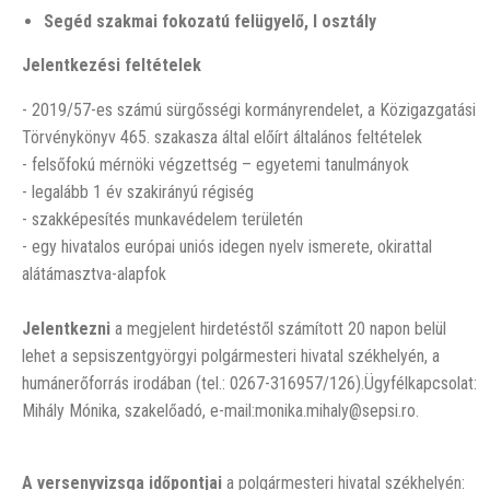
Segéd szakmai fokozatú felügyelő, I osztál
y
Jelentkezési feltételek
- 2019/57-es számú sürgősségi kormányrendelet, a Közigazgatási
Törvénykönyv 465. szakasza által előírt általános feltételek
- felsőfokú mérnöki végzettség – egyetemi tanulmányok
- legalább 1 év szakirányú régiség
- szakképesítés munkavédelem területén
- egy hivatalos európai uniós idegen nyelv ismerete, okirattal
alátámasztva-alapfok
Jelentkezni
a megjelent hirdetéstől számított 20 napon belül
lehet a sepsiszentgyörgyi polgármesteri hivatal székhelyén, a
humánerőforrás irodában (tel.: 0267-316957/126).Ügyfélkapcsolat:
Mihály Mónika, szakelőadó, e-mail:monika.mihaly@sepsi.ro.
A versenyvizsga időpontjai
a polgármesteri hivatal székhelyén: