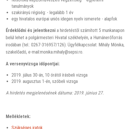
tanulmányok
szakirányú régiség: - legalább 1 év
egy hivatalos európai uniós idegen nyelv ismerete - alapfok
Érdeklődni és jelentkezni
a hirdetéstől számított 5 munkanapon
belül lehet a polgármesteri Hivatal székhelyén, a Humánerőforrás
irodában (tel.: 0267-316957/126). Ügyfélkapcsolat: Mihály Mónika,
szakelőadó, e-mail:monika.mihaly@sepsi.ro.
A versenyvizsga időpontjai:
2019. július 30-án, 10 órától írásbeli vizsga
2019. augusztus 1-én, szóbeli vizsga
A hirdetés megjelenésének dátuma: 2019.
június 27
.
Mellékletek:
Szükséges iratok