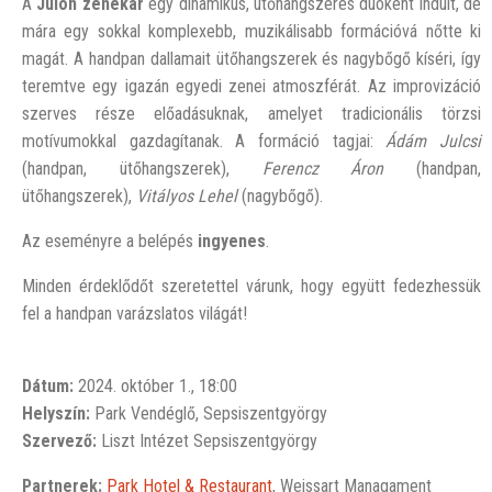
A
Julon
zenekar
egy dinamikus, ütőhangszeres duóként indult, de
mára egy sokkal komplexebb, muzikálisabb formációvá nőtte ki
magát. A handpan dallamait ütőhangszerek és nagybőgő kíséri, így
teremtve egy igazán egyedi zenei atmoszférát. Az improvizáció
szerves része előadásuknak, amelyet tradicionális törzsi
motívumokkal gazdagítanak. A formáció tagjai:
Ádám Julcsi
(handpan, ütőhangszerek),
Ferencz Áron
(handpan,
ütőhangszerek),
Vitályos Lehel
(nagybőgő).
Az eseményre a belépés
ingyenes
.
Minden érdeklődőt szeretettel várunk, hogy együtt fedezhessük
fel a handpan varázslatos világát!
Dátum:
2024. október 1., 18:00
Helyszín:
Park Vendéglő, Sepsiszentgyörgy
Szervező:
Liszt Intézet Sepsiszentgyörgy
Partnerek:
Park Hotel & Restaurant
, Weissart Managament