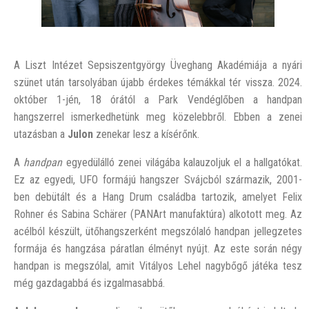
A Liszt Intézet Sepsiszentgyörgy Üveghang Akadémiája a nyári
szünet után tarsolyában újabb érdekes témákkal tér vissza. 2024.
október 1-jén, 18 órától a Park Vendéglőben a handpan
hangszerrel ismerkedhetünk meg közelebbről. Ebben a zenei
utazásban a
Julon
zenekar lesz a kísérőnk.
A
handpan
egyedülálló zenei világába kalauzoljuk el a hallgatókat.
Ez az egyedi, UFO formájú hangszer Svájcból származik, 2001-
ben debütált és a Hang Drum családba tartozik, amelyet Felix
Rohner és Sabina Schärer (PANArt manufaktúra) alkotott meg. Az
acélból készült, ütőhangszerként megszólaló handpan jellegzetes
formája és hangzása páratlan élményt nyújt. Az este során négy
handpan is megszólal, amit Vitályos Lehel nagybőgő játéka tesz
még gazdagabbá és izgalmasabbá.