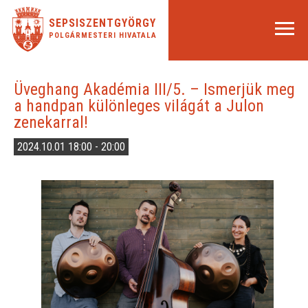
SEPSISZENTGYÖRGY
POLGÁRMESTERI HIVATALA
Üveghang Akadémia III/5. – Ismerjük meg
a handpan különleges világát a Julon
zenekarral!
2024.10.01 18:00 - 20:00