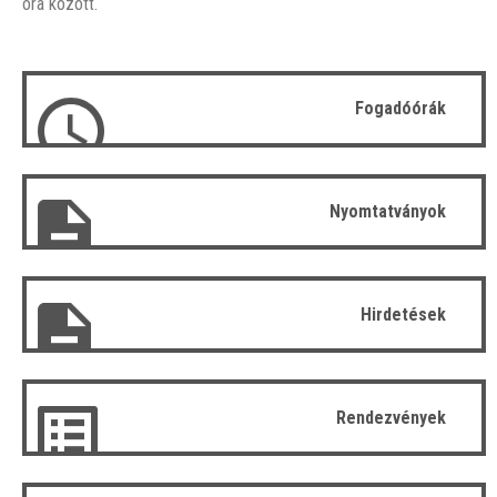
óra között.
Fogadóórák
Nyomtatványok
Hirdetések
Rendezvények