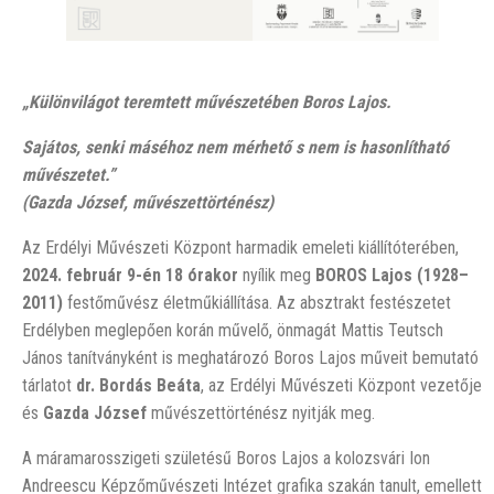
„
Külö
nvilágot teremtett művészetében Boros Lajos.
Sajátos, senki máséhoz nem mérhető s nem is hasonlítható
művészetet.”
(Gazda József, művészettörténész)
Az Erdélyi Művészeti Központ harmadik emeleti kiállítóterében,
2024. február 9-én 18 órakor
nyílik meg
BOROS Lajos (1928–
2011)
festőművész életműkiállítása. Az absztrakt festészetet
Erdélyben meglepően korán művelő, önmagát Mattis Teutsch
János tanítványként is meghatározó Boros Lajos műveit bemutató
tárlatot
dr. Bordás Beáta
, az Erdélyi Művészeti Központ vezetője
és
Gazda József
művészettörténész nyitják meg.
A máramarosszigeti születésű Boros Lajos a kolozsvári Ion
Andreescu Képzőművészeti Intézet grafika szakán tanult, emellett