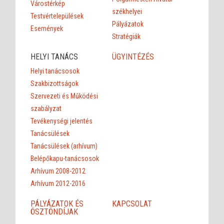
Várostérkép
székhelyei
Testvértelepülések
Pályázatok
Események
Stratégiák
HELYI TANÁCS
ÜGYINTÉZÉS
Helyi tanácsosok
Szakbizottságok
Szervezeti és Működési
szabályzat
Tevékenységi jelentés
Tanácsülések
Tanácsülések (arhívum)
Belépőkapu-tanácsosok
Arhívum 2008-2012
Arhívum 2012-2016
PÁLYÁZATOK ÉS
KAPCSOLAT
ÖSZTÖNDÍJAK