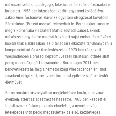
művészettörténet, pedagógia, lélektan és filozófia előadásokat is
hallgatott. 1953-ban házasságot kötött egyetemi kollégájával,
Jakab Anna festőnővel, akivel az egyetem elvégzését követően
Bácsfaluban (Brassó megye) telepedtek le. Boros ekkor ismerte
meg a Romániába visszatért Mattis Teutsch Jánost, akinek
művészete egy életre meghatározó lett saját emberi és művészi
habitusának alakulásában, az ő tanácsára elkezdte tanulmányozni a
kompozíciótant és az ikonfestészetet. 1970-ben részt vett
Wiesbadenben a brassói képzőművészek kiállításán, ottléte alatt
pedig menedékjogért folyamodott. Boros Lajos 2011-ben
bekövetkezett haláláig a németországi Wiesbadenben élt, ahol
tanárként dolgozott, miközben töretlenül építette sajátos festői
életművét.
Boros romániai viszonylatban meglehetősen korán, a hatvanas
években, áttért az absztrakt festészetre. 1965-ben kezdett el
foglalkozni az őskompozíciós elmélettel, a németországi
letelepedés után pedig megszülettek az első, kezdetleges