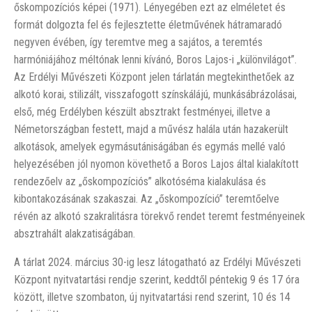
őskompozíciós képei (1971). Lényegében ezt az elméletet és
formát dolgozta fel és fejlesztette életművének hátramaradó
negyven évében, így teremtve meg a sajátos, a teremtés
harmóniájához méltónak lenni kívánó, Boros Lajos-i „különvilágot”.
Az Erdélyi Művészeti Központ jelen tárlatán megtekinthetőek az
alkotó korai, stilizált, visszafogott színskálájú, munkásábrázolásai,
első, még Erdélyben készült absztrakt festményei, illetve a
Németországban festett, majd a művész halála után hazakerült
alkotások, amelyek egymásutániságában és egymás mellé való
helyezésében jól nyomon követhető a Boros Lajos által kialakított
rendezőelv az „őskompozíciós” alkotóséma kialakulása és
kibontakozásának szakaszai. Az „őskompozíció” teremtőelve
révén az alkotó szakralitásra törekvő rendet teremt festményeinek
absztrahált alakzatiságában.
A tárlat 2024. március 30-ig lesz látogatható az Erdélyi Művészeti
Központ nyitvatartási rendje szerint, keddtől péntekig 9 és 17 óra
között, illetve szombaton, új nyitvatartási rend szerint, 10 és 14