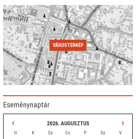
VÁROSTÉRKÉP
Eseménynaptár
‹
›
2026. AUGUSZTUS
H
K
Sz
Cs
P
Sz
V