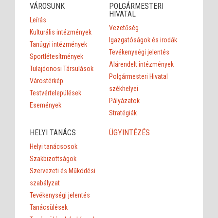
VÁROSUNK
POLGÁRMESTERI
HIVATAL
Leírás
Vezetőség
Kulturális intézmények
Igazgatóságok és irodák
Tanügyi intézmények
Tevékenységi jelentés
Sportlétesítmények
Alárendelt intézmények
Tulajdonosi Társulások
Polgármesteri Hivatal
Várostérkép
székhelyei
Testvértelepülések
Pályázatok
Események
Stratégiák
HELYI TANÁCS
ÜGYINTÉZÉS
Helyi tanácsosok
Szakbizottságok
Szervezeti és Működési
szabályzat
Tevékenységi jelentés
Tanácsülések