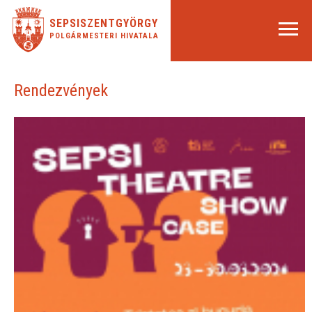
SEPSISZENTGYÖRGY
POLGÁRMESTERI HIVATALA
Rendezvények