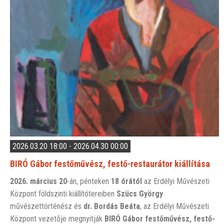
2026.03.20 18:00 - 2026.04.30 00:00
BIRÓ Gábor festőművész, festő-restaurátor kiállítása
2026. március 20
-án, pénteken
18 órától
az Erdélyi Művészeti
Központ földszinti kiállítótereiben
Szücs György
művészettörténész és
dr.
Bordás Beáta
, az Erdélyi Művészeti
Központ vezetője megnyitják
BIRÓ Gábor festőművész, festő-