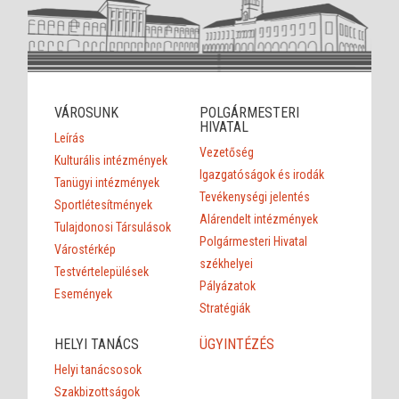
VÁROSUNK
POLGÁRMESTERI
HIVATAL
Leírás
Vezetőség
Kulturális intézmények
Igazgatóságok és irodák
Tanügyi intézmények
Tevékenységi jelentés
Sportlétesítmények
Alárendelt intézmények
Tulajdonosi Társulások
Polgármesteri Hivatal
Várostérkép
székhelyei
Testvértelepülések
Pályázatok
Események
Stratégiák
HELYI TANÁCS
ÜGYINTÉZÉS
Helyi tanácsosok
Szakbizottságok