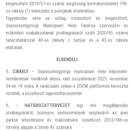
kiegészített 2019/57-es számú sürgősségi kormányrendelet 196-
os cikkely (1) bekezdés b pontjának értelmében;
Figyelembe véve az utólag módosított és kiegészített,
Sepsiszentgyörgy Municípium Helyi Tanácsa szervezési és
működési szabályzatának jóváhagyásáról szóló 2020/95. számú
tanácshatározat 40-es cikkely c betűje és a 42-es cikkely
előírásait;
ELRENDELI
1. CIKKELY
– Sepsiszentgyörgy municípium helyi képviselő-
testületének rendkívüli ülésre való összehívását 2025. november
24-én 14 órára. A tanácsülés online a ZOOM platformon keresztül
történik, a következő napirendtervezettel:
1. - HATÁROZATTERVEZET
egy elvi megállapodás
jóváhagyásáról, bizonyos kedvezmények nyújtásáról az ipari
parkok létesítésére és működésére vonatkozó 2013/186-os
törvény alapján a Sitreb Rt. számára.