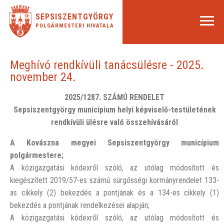
SEPSISZENTGYÖRGY
POLGÁRMESTERI HIVATALA
Meghívó rendkívüli tanácsülésre - 2025.
november 24.
2025/1287. SZÁMÚ RENDELET
Sepsiszentgyörgy municípium helyi képviselő-testületének
rendkívüli ülésre való összehívásáról
A Kovászna megyei Sepsiszentgyörgy municípium
polgármestere;
A közigazgatási kódexről szóló, az utólag módosított és
kiegészített 2019/57-es számú sürgősségi kormányrendelet 133-
as cikkely (2) bekezdés a pontjának és a 134-es cikkely (1)
bekezdés a pontjának rendelkezései alapján;
A közigazgatási kódexről szóló, az utólag módosított és