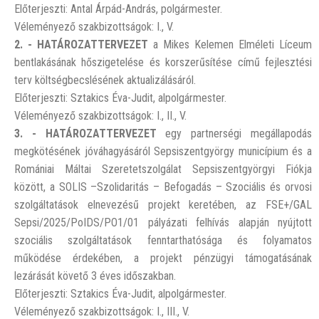
Előterjeszti: Antal Árpád-András, polgármester.
Véleményező szakbizottságok: I., V.
2. - HATÁROZATTERVEZET
a Mikes Kelemen Elméleti Líceum
bentlakásának hőszigetelése és korszerűsítése című fejlesztési
terv költségbecslésének aktualizálásáról.
Előterjeszti: Sztakics Éva-Judit, alpolgármester.
Véleményező szakbizottságok: I., II., V.
3. - HATÁROZATTERVEZET
egy partnerségi megállapodás
megkötésének jóváhagyásáról Sepsiszentgyörgy municípium és a
Romániai Máltai Szeretetszolgálat Sepsiszentgyörgyi Fiókja
között, a SOLIS –Szolidaritás – Befogadás – Szociális és orvosi
szolgáltatások elnevezésű projekt keretében, az FSE+/GAL
Sepsi/2025/PoIDS/PO1/01 pályázati felhívás alapján nyújtott
szociális szolgáltatások fenntarthatósága és folyamatos
működése érdekében, a projekt pénzügyi támogatásának
lezárását követő 3 éves időszakban.
Előterjeszti: Sztakics Éva-Judit, alpolgármester.
Véleményező szakbizottságok: I., III., V.