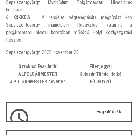
Sepsiszentgyörgy Municípium Polgármesteri Hivatalának
honlapján.
6. CIKKELY
– A rendelet végrehajtására megbízást kap
Sepsiszentgyörgy municípium főjegyzője, valamint a
polgármesteri hivatal keretében működő Helyi Közigazgatási
Részleg.
Sepsiszentgyörgy, 2025. november 20.
Sztakics Éva-Judit
Ellenjegyzi
ALPOLGÁRMESTER
Kulcsár Tünde-Ildikó
a POLGÁRMESTER nevében
FŐJEGYZŐ
Fogadóórák