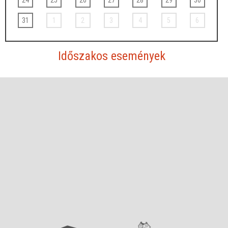
31
1
2
3
4
5
6
Időszakos események