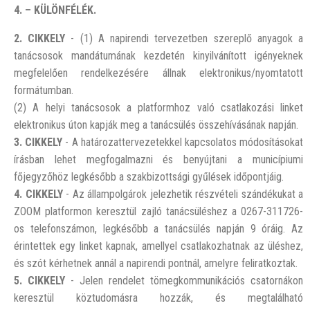
4. – KÜLÖNFÉLÉK.
2. CIKKELY
- (1) A napirendi tervezetben szereplő anyagok a
tanácsosok mandátumának kezdetén kinyilvánított igényeknek
megfelelően rendelkezésére állnak elektronikus/nyomtatott
formátumban.
(2) A helyi tanácsosok a platformhoz való csatlakozási linket
elektronikus úton kapják meg a tanácsülés összehívásának napján.
3. CIKKELY
- A határozattervezetekkel kapcsolatos módosításokat
írásban lehet megfogalmazni és benyújtani a municípiumi
főjegyzőhöz legkésőbb a szakbizottsági gyűlések időpontjáig.
4. CIKKELY
- Az állampolgárok jelezhetik részvételi szándékukat a
ZOOM platformon keresztül zajló tanácsüléshez a 0267-311726-
os telefonszámon, legkésőbb a tanácsülés napján 9 óráig. Az
érintettek egy linket kapnak, amellyel csatlakozhatnak az üléshez,
és szót kérhetnek annál a napirendi pontnál, amelyre feliratkoztak.
5. CIKKELY
- Jelen rendelet tömegkommunikációs csatornákon
keresztül köztudomásra hozzák, és megtalálható