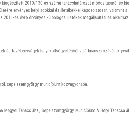
 kiegészített 2010/130-as számú tanácshatározat módosításáról és kie
letére érvényes helyi adókkal és illetékekkel kapcsolatosan, valamint 
a 2011-es évre érvényes különleges illetékek megállapítási és alkalmaz
ktek és tevékenységek helyi költségvetésből való finanszírozásának jóv
áról, sepsiszentgyörgy municípium közvagyonába.
Megyei Tanács által, Sepsiszentgyörgy Municípium A Helyi Tanácsa ál