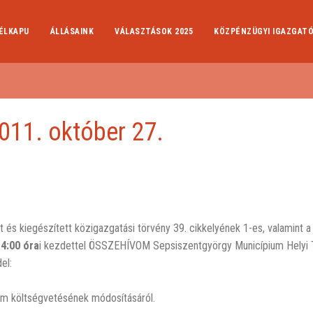
ÉLKAPU
ÁLLÁSAINK
VÁLASZTÁSOK 2025
KÖZPÉNZÜGYI IGAZGAT
011. október 27.
és kiegészített közigazgatási törvény 39. cikkelyének 1-es, valamint a 
4:00 óra
i kezdettel ÖSSZEHÍVOM Sepsiszentgyörgy Municípium Helyi 
el:
um költségvetésének módosításáról.