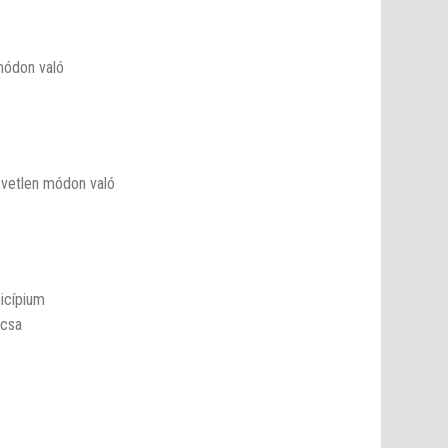
módon való
zvetlen módon való
icípium
ácsa