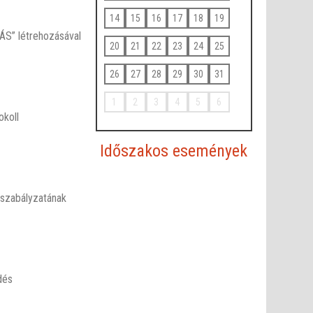
14
15
16
17
18
19
S” létrehozásával
20
21
22
23
24
25
26
27
28
29
30
31
1
2
3
4
5
6
okoll
Időszakos események
 szabályzatának
dés