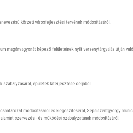
enevezésű körzeti városfejlesztési tervének módosításáról..
m magánvagyonát képező felületeinek nyílt versenytárgyalás útján való
k szabályzásáról, épületek kiterjesztése céljából.
shatározat módosításáról és kiegészítéséről, Sepsiszentgyörgy municí
, valamint szervezési- és működési szabályzatának módosításáról.