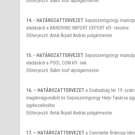
Előterjeszti: Bálint Iosif alpolgármester.
14. - HATÁROZATTERVEZET
Sepsiszentgyörgy municípi
eladásáról a BANDRINO IMPORT EXPORT kft- részére.
Előterjeszti: Antal Árpád András polgármester.
15. - HATÁROZATTERVEZET
Sepsiszentgyörgy municípi
eladásáról a POOL COM kft- nek.
Előterjeszti: Bálint Iosif alpolgármester.
16. – HATÁROZATTERVEZET
a Szabadság tér 19. szám 
magánvagyonából és Sepsiszentgyörgy Helyi Tanácsa ü
ügykezelésébe.
Előterjeszti: Antal Árpád András polgármester.
17. – HATÁROZATTERVEZET
a Constantin Brâncuşi Isk