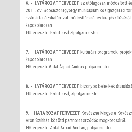
6. - HATÁROZATTERVEZET
az utólagosan módosított és
2011. évi Sepsiszentgyörgy municípium közigazgatási terü
számú tanácshatározat módosításáról és kiegészítéséről, 
kapcsolatosan.
Előterjeszti : Bálint Iosif alpolgármester.
7. - HATÁROZATTERVEZET
kulturális programok, proje
kapcsolatosan.
Előterjeszti: Antal Árpád András polgármester.
8. - HATÁROZATTERVEZET
bizonyos beltelkek átutalás
Előterjeszti : Bálint Iosif, alpolgármester.
9. – HATÁROZATTERVEZET
Kovászna Megye a Kovászna 
Áron Színház közötti partnerszerződés megkötéséről.
Előterjeszti : Antal Árpád András, polgármester.