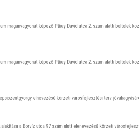
um magánvagyonát képező Păiuş David utca 2. szám alatti beltelek kö
um magánvagyonát képező Păiuş David utca 2. szám alatti beltelek kö
siszentgyörgy elnevezésű körzeti városfejlesztési terv jóváhagyásáró
alakítása a Borvíz utca 97 szám alatt elenevezésű körzeti városfejleszt