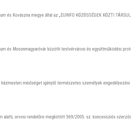
pium és Kovászna megye által az „EUINFO KÖZÖSSÉGEK KÖZTI TÁRSULÁ
ium és Mosonmagyaróvár közötti testvérvárosi és együttműködési prot
an házmesteri minőséget igénylő természetes személyek engedélyezési
 alatti, orvosi rendelőre megkötött 569/2005. sz. koncessziós szerző