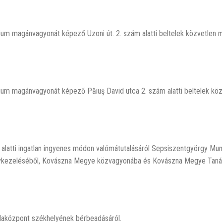
um magánvagyonát képező Uzoni út. 2. szám alatti beltelek közvetlen 
um magánvagyonát képező Păiuş David utca 2. szám alatti beltelek kö
alatti ingatlan ingyenes módon valómátutalásáról Sepsiszentgyörgy Mun
gykezeléséből, Kovászna Megye közvagyonába és Kovászna Megye Tan
olaközpont székhelyének bérbeadásáról.