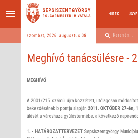
SEPSISZENTGYÖRGY
HÍREK
ÜGYF
POLGÁRMESTERI HIVATALA
szombat, 2026. augusztus 08.
Meghívó tanácsülésre - 2
MEGHÍVÓ
A 2001/215. számú, újra közzétett, utólagosan módosított 
bekezdésének b pontja alapján
2011. OKTÓBER 27-én, 1
ülését a városháza gyűléstermébe, a következő napirendd
1. - HATÁROZATTERVEZET
Sepsiszentgyörgy Municípi