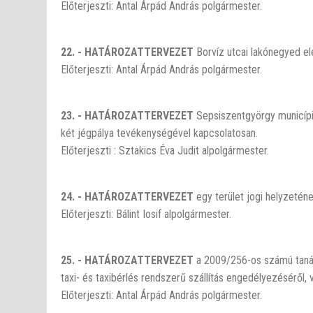
Előterjeszti: Antal Árpád András polgármester.
22. - HATÁROZATTERVEZET
Borvíz utcai lakónegyed el
Előterjeszti: Antal Árpád András polgármester.
23. - HATÁROZATTERVEZET
Sepsiszentgyörgy municípiu
két jégpálya tevékenységével kapcsolatosan.
Előterjeszti : Sztakics Éva Judit alpolgármester.
24. - HATÁROZATTERVEZET
egy terület jogi helyzeténe
Előterjeszti: Bálint Iosif alpolgármester.
25. - HATÁROZATTERVEZET
a 2009/256-os számú tanác
taxi- és taxibérlés rendszerű szállítás engedélyezéséről
Előterjeszti: Antal Árpád András polgármester.