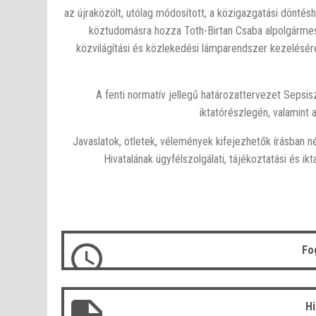
az újraközölt, utólag módosított, a közigazgatási döntés
köztudomásra hozza Toth-Birtan Csaba alpolgármes
közvilágítási és közlekedési lámparendszer kezelésér
A fenti normatív jellegű határozattervezet Sepsis
iktatórészlegén, valamint
Javaslatok, ötletek, vélemények kifejezhetők írásban
Hivatalának ügyfélszolgálati, tájékoztatási és i
Fo
H