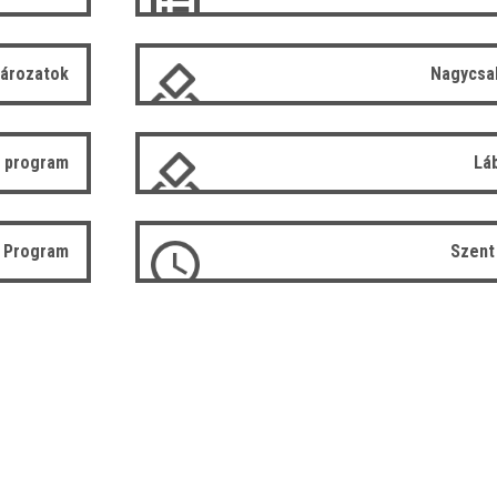
tározatok
Nagycsa
 program
Lá
ó Program
Szent