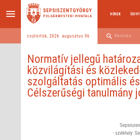
SEPSISZENTGYÖRGY
HÍREK
ÜGYF
POLGÁRMESTERI HIVATALA
csütörtök, 2026. augusztus 06.
Normatív jellegű határoza
közvilágítási és közleke
szolgáltatás optimális é
Célszerűségi tanulmány 
Normatív - jellegű - határozattervezet: - a - sepsiszenrgy
szolgáltatás - optimális - és - megalapozott - átruházásá
Sepsiszen
- székhely: S