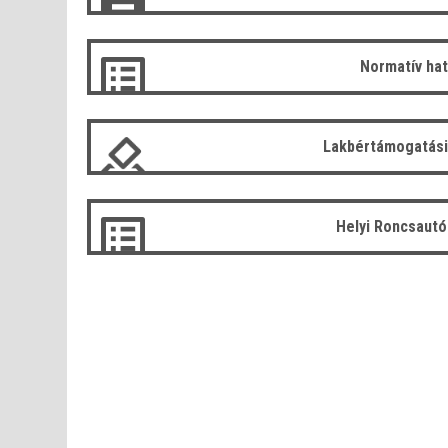
Normatív ha
Lakbértámogatási
Helyi Roncsaut