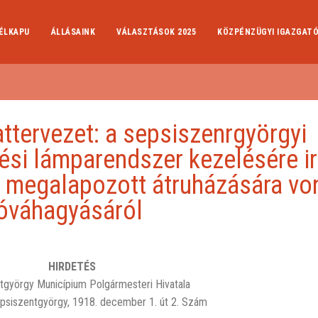
ÉLKAPU
ÁLLÁSAINK
VÁLASZTÁSOK 2025
KÖZPÉNZÜGYI IGAZGAT
ttervezet: a sepsiszenrgyörgyi
dési lámparendszer kezelésére i
s megalapozott átruházására v
jóváhagyásáról
örgyi - közvilágítási - és - közlekedési - lámparendszer - kezelésére - ir
ra - vonatkozó - Célszerűségi - tanulmány - jóváhagyásáról
Normatív
HIRDETÉS
tgyörgy Municípium Polgármesteri Hivatala
epsiszentgyörgy, 1918. december 1. út 2. Szám