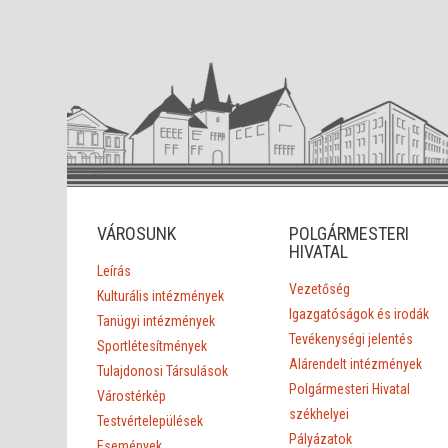
VÁROSUNK
POLGÁRMESTERI
HIVATAL
Leírás
Vezetőség
Kulturális intézmények
Igazgatóságok és irodák
Tanügyi intézmények
Tevékenységi jelentés
Sportlétesítmények
Alárendelt intézmények
Tulajdonosi Társulások
Polgármesteri Hivatal
Várostérkép
székhelyei
Testvértelepülések
Pályázatok
Események