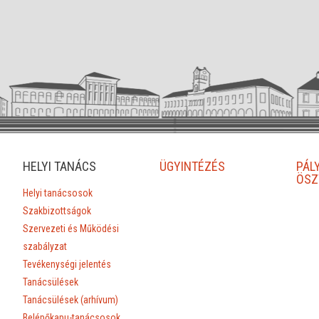
HELYI TANÁCS
ÜGYINTÉZÉS
PÁL
ÖSZ
Helyi tanácsosok
Szakbizottságok
Szervezeti és Működési
szabályzat
Tevékenységi jelentés
Tanácsülések
Tanácsülések (arhívum)
Belépőkapu-tanácsosok