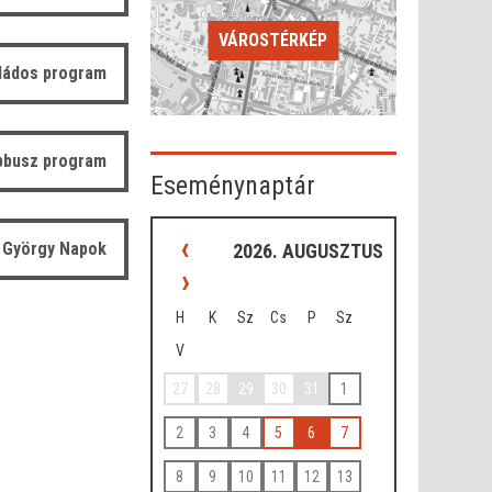
VÁROSTÉRKÉP
ládos program
bbusz program
Eseménynaptár
‹
 György Napok
2026. AUGUSZTUS
›
H
K
Sz
Cs
P
Sz
V
27
28
29
30
31
1
2
3
4
5
6
7
8
9
10
11
12
13