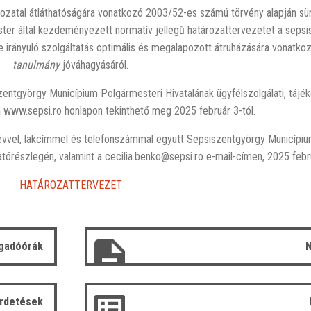
hozatal átláthatóságára vonatkozó 2003/52-es számú törvény alapján sür
ter által kezdeményezett normatív jellegű határozattervezetet a sepsi
e irányuló szolgáltatás optimális és megalapozott átruházására vonatk
tanulmány
jóváhagyásáról.
zentgyörgy Municípium Polgármesteri Hivatalának ügyfélszolgálati, tájék
 a www.sepsi.ro honlapon tekinthető meg 2025 február 3-tól.
 névvel, lakcímmel és telefonszámmal együtt Sepsiszentgyörgy Municípi
ktatórészlegén, valamint a cecilia.benko@sepsi.ro e-mail-címen, 2025 febr
HATÁROZATTERVEZET
gadóórák
N
irdetések