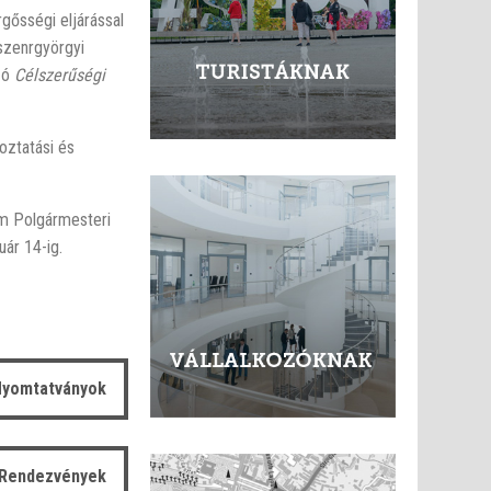
gősségi eljárással
szenrgyörgyi
ozó
Célszerűségi
oztatási és
um Polgármesteri
uár 14-ig.
yomtatványok
Rendezvények