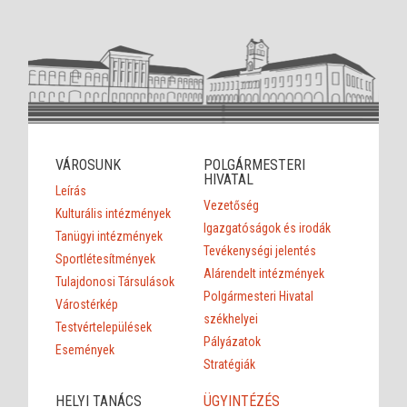
VÁROSUNK
POLGÁRMESTERI
HIVATAL
Leírás
Vezetőség
Kulturális intézmények
Igazgatóságok és irodák
Tanügyi intézmények
Tevékenységi jelentés
Sportlétesítmények
Alárendelt intézmények
Tulajdonosi Társulások
Polgármesteri Hivatal
Várostérkép
székhelyei
Testvértelepülések
Pályázatok
Események
Stratégiák
HELYI TANÁCS
ÜGYINTÉZÉS