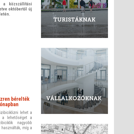
 a közszállítási
tve októbertől új
letén.
zren bérelték
 hónapban
biciklizni lehet a
 a lehetőséget a
biciklik nagyobb
 használták, míg a
.