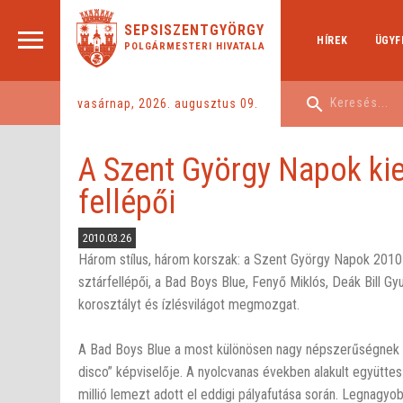
SEPSISZENTGYÖRGY
HÍREK
ÜGYF
POLGÁRMESTERI HIVATALA
vasárnap, 2026. augusztus 09.
A Szent György Napok ki
fellépői
2010.03.26
Három stílus, három korszak: a Szent György Napok 2010
sztárfellépői, a Bad Boys Blue, Fenyő Miklós, Deák Bill Gy
korosztályt és ízlésvilágot megmozgat.
A Bad Boys Blue a most különösen nagy népszerűségnek 
disco” képviselője. A nyolcvanas években alakult együtte
millió lemezt adott el eddigi pályafutása során. Legnagyo