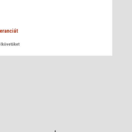
eranciát
elkövetőket