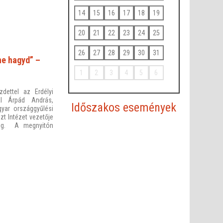
14
15
16
17
18
19
20
21
22
23
24
25
26
27
28
29
30
31
ne hagyd” –
1
2
3
4
5
6
zdettel az Erdélyi
tal Árpád András,
Időszakos események
yar országgyűlési
zt Intézet vezetője
meg. A megnyitón