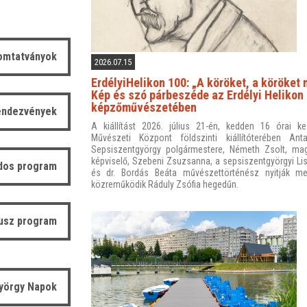
omtatványok
2026.07.15
ErdélyiHelikon 100: „A köröket, a köröket 
Kép és szó párbeszéde az Erdélyi Helikon
képzőművészetében
endezvények
A kiállítást 2026. július 21-én, kedden 16 órai ke
Művészeti Központ földszinti kiállítóterében An
Sepsiszentgyörgy polgármestere, Németh Zsolt, mag
képviselő, Szebeni Zsuzsanna, a sepsiszentgyörgyi Lis
dos program
és dr. Bordás Beáta művészettörténész nyitják 
közreműködik Ráduly Zsófia hegedűn.
usz program
yörgy Napok