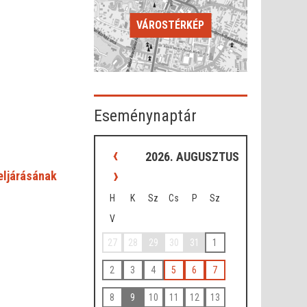
VÁROSTÉRKÉP
Eseménynaptár
‹
2026. AUGUSZTUS
›
 eljárásának
H
K
Sz
Cs
P
Sz
V
27
28
29
30
31
1
2
3
4
5
6
7
8
9
10
11
12
13