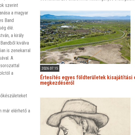
ok szerint
banása a magyar
ues Band
ség élé.
ván, a király
 Bandből kiválva
óan is zenekarral
ával. A
sorozattal
2026.07.15
olctól a
Értesítés egyes földterületek kisajátítási
megkezdéséről
lőkészületeket
 már elérhető a