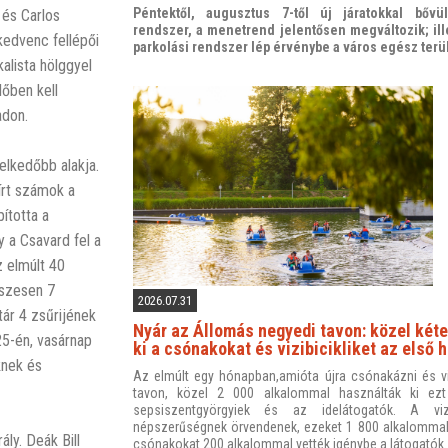
Péntektől, augusztus 7-től új járatokkal bővül
 és Carlos
rendszer, a menetrend jelentősen megváltozik; ille
kedvenc fellépői
parkolási rendszer lép érvénybe a város egész terü
alista hölggyel
lőben kell
adon.
lkedőbb alakja.
 írt számok a
ította a
 a Csavard fel a
 elmúlt 40
sszesen 7
2026.07.31
ár 4 zsűrijének
Nyár az Állomás negyedi tavon: közel kéte
25-én, vasárnap
ki a csónakokat és vizibicikliket az első
knek és
Az elmúlt egy hónapban,amióta újra csónakázni és vizi
tavon, közel 2 000 alkalommal használták ki ezt
sepsiszentgyörgyiek és az idelátogatók. A vizi
népszerűségnek örvendenek, ezeket 1 800 alkalommal
ály. Deák Bill
csónakokat 200 alkalommal vették igénybe a látogatók