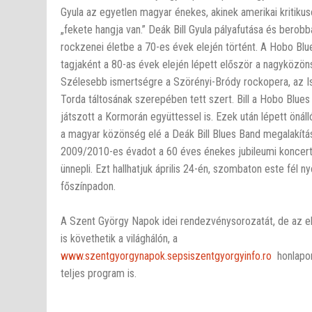
Gyula az egyetlen magyar énekes, akinek amerikai kritikus
„fekete hangja van.” Deák Bill Gyula pályafutása és berob
rockzenei életbe a 70-es évek elején történt. A Hobo Bl
tagjaként a 80-as évek elején lépett először a nagyközön
Szélesebb ismertségre a Szörényi-Bródy rockopera, az Ist
Torda táltosának szerepében tett szert. Bill a Hobo Blues
játszott a Kormorán együttessel is. Ezek után lépett önáll
a magyar közönség elé a Deák Bill Blues Band megalakítás
2009/2010-es évadot a 60 éves énekes jubileumi koncert
ünnepli. Ezt hallhatjuk április 24-én, szombaton este fél ny
főszínpadon.
A Szent György Napok idei rendezvénysorozatát, de az e
is követhetik a világhálón, a
www.szentgyorgynapok.sepsiszentgyorgyinfo.ro
honlapon
teljes program is.