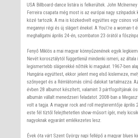
USA Billboard-dance listára is felkerültek. John Mclnerney
Ferreira csapata még most is az európai nagy színpadok 
közé tartozik. A ma is közkedvelt együttes egy csinos vok
megannyi régi és új slágert énekel. A You\'re a woman-t é
meghallgatni április 24-én, szombaton 23 órától a főszínp
Fenyő Miklós a mai magyar könnyűzenének egyik legkieme
Nevét korosztálytól függetlenül mindenki ismeri, az általa
legismertebb slágerekké nőtték ki magukat. 1967-ben alap
Hungária együttest, ekkor jelent meg első kislemeze, mely
szőnyeget és a Rémlátomás című dalokat tartalmazza. Az
évben 28 albumot készített, valamint 3 pártfogoltjának ö
albumán vállalt menedzseri feladatot. 2008-ban a Megaszt
volt a tagja. A magyar rock and roll megteremtője április 
este fél tíztől felejthetetlen show-műsort ígér, mely kicsi
nagyoknak egyaránt emlékezetes lesz.
Évek óta várt Szent György napi fellépő a magyar blues kir