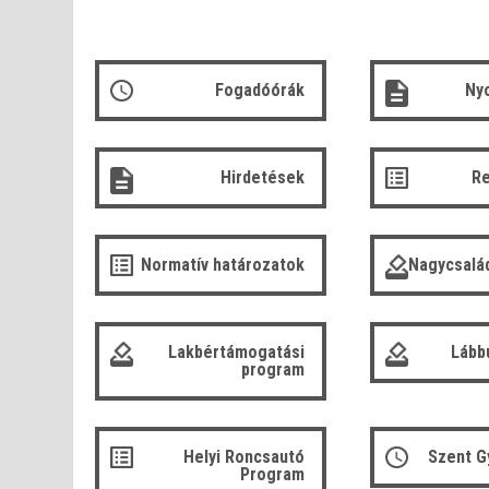
Fogadóórák
Ny
Hirdetések
R
Normatív határozatok
Nagycsalá
Lakbértámogatási
Lább
program
Helyi Roncsautó
Szent G
Program