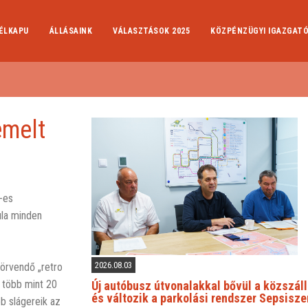
ÉLKAPU
ÁLLÁSAINK
VÁLASZTÁSOK 2025
KÖZPÉNZÜGYI IGAZGAT
emelt
-es
ula minden
2026.08.03
örvendő „retro
s több mint 20
Új autóbusz útvonalakkal bővül a közszáll
és változik a parkolási rendszer Sepsisz
bb slágereik az