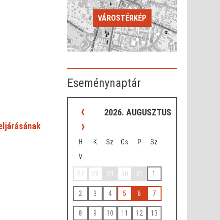
VÁROSTÉRKÉP
Eseménynaptár
‹
2026. AUGUSZTUS
›
 eljárásának
H
K
Sz
Cs
P
Sz
V
27
28
29
30
31
1
2
3
4
5
6
7
8
9
10
11
12
13