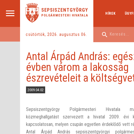
SEPSISZENTGYÖRGY
HÍREK
ÜGYF
POLGÁRMESTERI HIVATALA
csütörtök, 2026. augusztus 06.
Antal Árpád András: egés
évben várom a lakosság
észrevételeit a költségve
2009.04.02
Sepsiszentgyörgy Polgármesteri Hivatala m
közmeghallgatást szervezett a hivatal 2009. évi k
kapcsolatosan, melyen csupán egyetlen érdeklődő vett r
Antal Árpád András sepsiszentgyörgyi polgármes