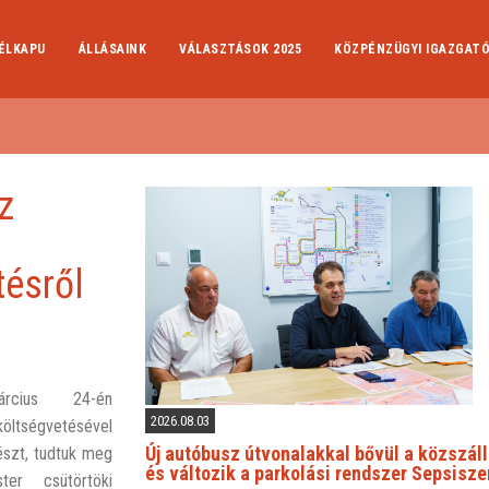
ÉLKAPU
ÁLLÁSAINK
VÁLASZTÁSOK 2025
KÖZPÉNZÜGYI IGAZGAT
z
tésről
árcius 24-én
2026.08.03
öltségvetésével
Új autóbusz útvonalakkal bővül a közszáll
észt, tudtuk meg
és változik a parkolási rendszer Sepsisz
ter csütörtöki