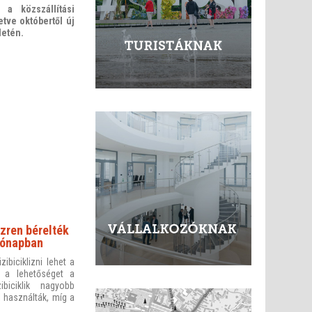
 a közszállítási
tve októbertől új
letén.
zren bérelték
 hónapban
biciklizni lehet a
 a lehetőséget a
biciklik nagyobb
 használták, míg a
.