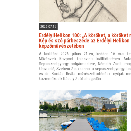
2026.07.15
ErdélyiHelikon 100: „A köröket, a köröket 
Kép és szó párbeszéde az Erdélyi Helikon
képzőművészetében
A kiállítást 2026. július 21-én, kedden 16 órai ke
Művészeti Központ földszinti kiállítóterében An
Sepsiszentgyörgy polgármestere, Németh Zsolt, mag
képviselő, Szebeni Zsuzsanna, a sepsiszentgyörgyi Lis
és dr. Bordás Beáta művészettörténész nyitják 
közreműködik Ráduly Zsófia hegedűn.