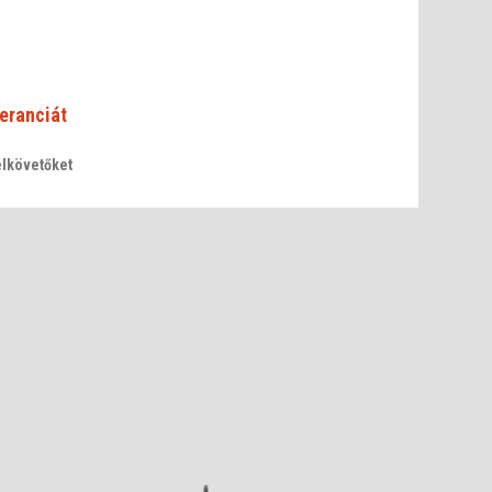
eranciát
elkövetőket