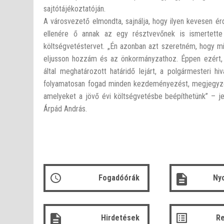
sajtótájékoztatóján.
A városvezető elmondta, sajnálja, hogy ilyen kevesen ér
ellenére ő annak az egy résztvevőnek is ismertett
költségvetéstervet. „Én azonban azt szeretném, hogy m
eljusson hozzám és az önkormányzathoz. Éppen ezért, 
által meghatározott határidő lejárt, a polgármesteri hi
folyamatosan fogad minden kezdeményezést, megjegyzés
amelyeket a jövő évi költségvetésbe beépíthetünk” – jel
Árpád András.
Fogadóórák
Ny
Hirdetések
R