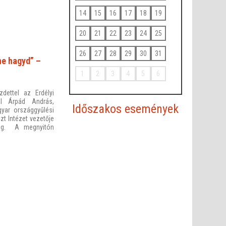
14
15
16
17
18
19
20
21
22
23
24
25
26
27
28
29
30
31
ne hagyd” –
1
2
3
4
5
6
zdettel az Erdélyi
tal Árpád András,
Időszakos események
yar országgyűlési
zt Intézet vezetője
meg. A megnyitón