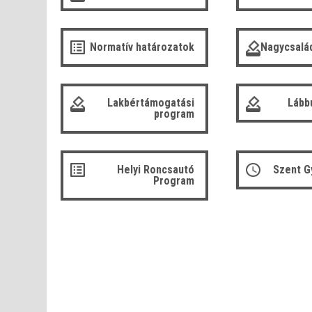
Normatív határozatok
Nagycsalá
Lakbértámogatási
Lább
program
Helyi Roncsautó
Szent G
Program