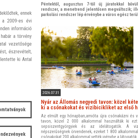
Péntektől, augusztus 7-től új járatokkal bővül
rendszer, a menetrend jelentősen megváltozik; ille
deklődtek, ennek
parkolási rendszer lép érvénybe a város egész terü
e a 2009-es évi
inden információ
habár a törvény
vatal vezetősége
t, észrevételt,
entette ki Antal
2026.07.31
Nyár az Állomás negyedi tavon: közel kéte
ki a csónakokat és vizibicikliket az első
omtatványok
Az elmúlt egy hónapban,amióta újra csónakázni és vizi
tavon, közel 2 000 alkalommal használták ki ezt
sepsiszentgyörgyiek és az idelátogatók. A vizi
népszerűségnek örvendenek, ezeket 1 800 alkalommal
endezvények
csónakokat 200 alkalommal vették igénybe a látogatók