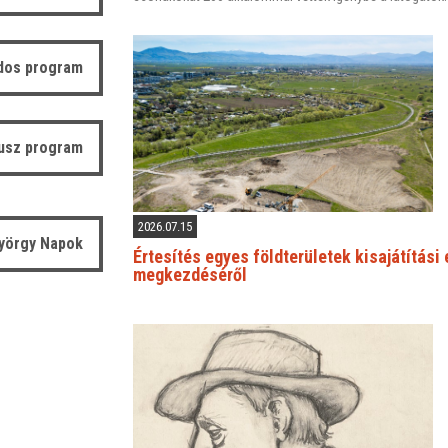
dos program
usz program
2026.07.15
yörgy Napok
Értesítés egyes földterületek kisajátítási
megkezdéséről