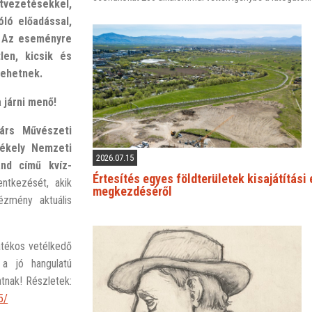
tvezetésekkel,
ló előadással,
. Az eseményre
len, kicsik és
lehetnek.
a járni menő!
rs Művészeti
kely Nemzeti
2026.07.15
and cím
ű
kvíz-
Értesítés egyes földterületek kisajátítási
ntkezését, akik
megkezdéséről
ézmény aktuális
átékos vetélkedő
 a jó hangulatú
tnak! Részletek:
5/