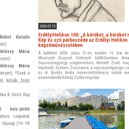
2026.07.15
ErdélyiHelikon 100: „A köröket, a köröket 
Bálint Katalin
Kép és szó párbeszéde az Erdélyi Helikon
let)
képzőművészetében
iklóssy Mária
A kiállítást 2026. július 21-én, kedden 16 órai ke
Művészeti Központ földszinti kiállítóterében An
szint)
Sepsiszentgyörgy polgármestere, Németh Zsolt, mag
klóssy Mária
képviselő, Szebeni Zsuzsanna, a sepsiszentgyörgyi Lis
és dr. Bordás Beáta művészettörténész nyitják 
ldszint). *Ezek a
közreműködik Ráduly Zsófia hegedűn.
ek
,
kérjük, hogy
éka & Vetró Baji
 kvíz-játék
élyes csapatok
: ifjúsági (14–18