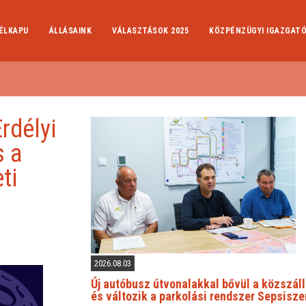
ÉLKAPU
ÁLLÁSAINK
VÁLASZTÁSOK 2025
KÖZPÉNZÜGYI IGAZGAT
rdélyi
s a
ti
2026.08.03
Új autóbusz útvonalakkal bővül a közszáll
és változik a parkolási rendszer Sepsisz