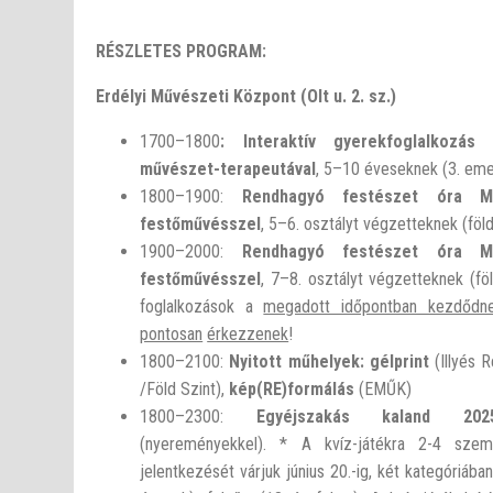
RÉSZLETES PROGRAM:
Erdélyi M
ű
vészeti Központ
(Olt u. 2. sz.)
17
00
–18
00
:
Interaktív gyerekfoglalkozás
művészet-terapeutával
, 5–10 éveseknek (3. eme
18
00
–19
00
:
Rendhagyó festészet óra
M
festőművésszel
, 5–6. osztályt végzetteknek (föld
19
00
–20
00
:
Rendhagyó festészet óra Mi
festőművésszel
, 7–8. osztályt végzetteknek (fö
foglalkozások a
megadott időpontban kezdődn
pontosan
érkezzenek
!
18
00
–21
00
:
Nyitott műhelyek:
gélprint
(Illyés R
/Föld Szint),
kép(RE)formálás
(EMŰK)
18
00
–23
00
:
Egyéjszakás kaland 2025
(nyereményekkel). * A kvíz-játékra 2-4 szem
jelentkezését várjuk június 20.-ig, két kategóriában