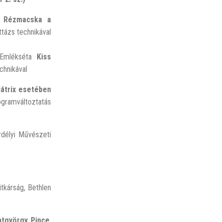
ó Rézmacska a
ttázs technikával
Emlékséta
Kiss
chnikával
átrix esetében
ogramváltoztatás
rdélyi Művészeti
itkárság, Bethlen
ntgyörgy Pince
,