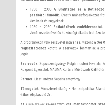
17
30
– 23
00
A Grafitegér és a Botladoz
pászkáról álmodik.
Kreatív műhelyfoglalkozás fro
kicsiknek és nagyoknak
19
30
– 20
30
Botlatókövek emléklevonatai.
Jen
ő
vezetésével és közösségi alkotás frottázs te
A programokon való részvétel
ingyenes
, viszont
a SörM
regisztrációhoz
kötött. A szervezők fenntartják a pr
jogát.
Szervezők
: Sepsiszentgyörgy Polgármesteri Hivatala, E
Központ Egyesület, MAGMA Kortárs Művészeti Kiállítótér
Partner
: Liszt Intézet Sepsiszentgyörgy
Támogatók
: Miniszterelnökség – Nemzetpolitikai Államt
Gábor Alapkezelő Zrt.
Az
Egyéjszakás kaland 2025
kvíz-játék támogatói:
Sze