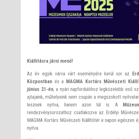
Kiállításra járni menő!
Az év egyik várva várt eseményére kerül sor az
Erd
Központban
és a
MAGMA Kortárs M
ű
vészeti Kiáll
június 21-én
, a nyári napfordulóhoz legközelebb eső s
ajtajaink, műhelyeink nem csupán a megszokott nyitvatart
lesznek nyitva, hanem azon túl is. A
Múzeum
rendezvénysorozathoz csatlakozva az Erdélyi Művésze
MAGMA Kortárs Művészeti Kiállítótér e napon egészen éj
nyitva.