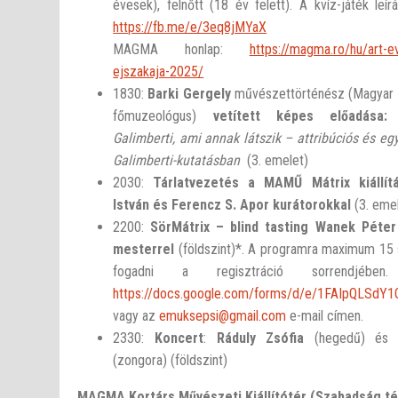
évesek), felnőtt (18 év felett). A kvíz-játék leírá
https://fb.me/e/3eq8jMYaX
MAGMA honlap:
https://magma.ro/hu/art-
ejszakaja-2025/
18
30
:
Barki Gergely
művészettörténész (Magyar 
főmuzeológus)
vetített képes előadása
Galimberti, ami annak látszik
– attribúciós és eg
Galimberti-kutatásban
(3. emelet)
20
30
:
Tárlatvezetés a MAMŰ Mátrix kiállít
István és Ferencz S. Apor kurátorokkal
(3. emel
22
00
:
SörMátrix – blind tasting Wanek Péter
mesterrel
(földszint)*. A programra maximum 15
fogadni a regisztráció sorrendjében. 
https://docs.google.com/forms/d/e/1FAIpQLS
vagy az
emuksepsi@gmail.com
e-mail címen.
23
30
:
Koncert
:
Ráduly Zsófia
(hegedű) é
(zongora) (földszint)
MAGMA Kortárs M
ű
vészeti Kiállítótér
(Szabadság tér