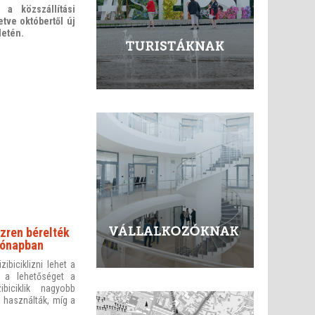
 a közszállítási
tve októbertől új
letén.
zren bérelték
 hónapban
biciklizni lehet a
 a lehetőséget a
biciklik nagyobb
 használták, míg a
.