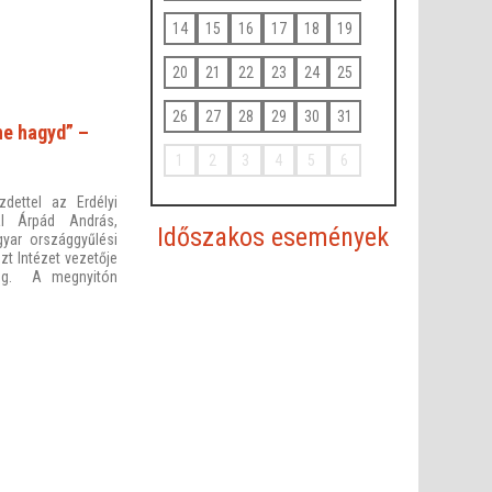
14
15
16
17
18
19
20
21
22
23
24
25
26
27
28
29
30
31
ne hagyd” –
1
2
3
4
5
6
zdettel az Erdélyi
tal Árpád András,
Időszakos események
yar országgyűlési
zt Intézet vezetője
meg. A megnyitón