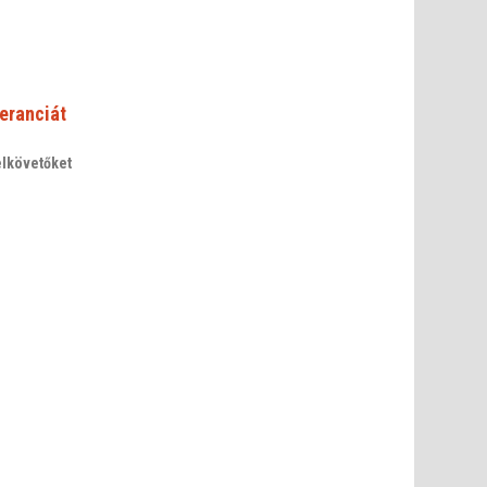
eranciát
elkövetőket