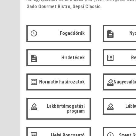
Gado Gourmet Bistro
,
Sepsi Classic
.
Fogadóórák
Ny
Hirdetések
R
Normatív határozatok
Nagycsalá
Lakbértámogatási
Lább
program
Helyi Roncsautó
Szent G