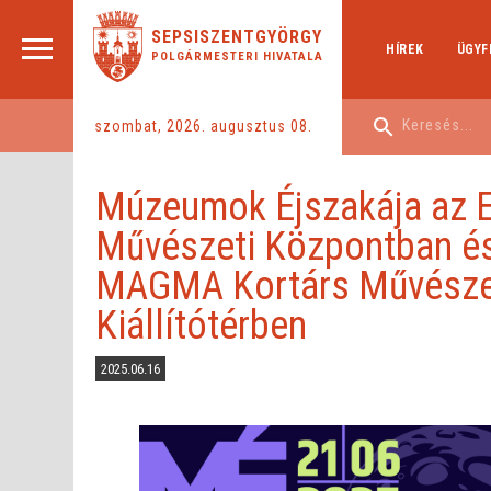
SEPSISZENTGYÖRGY
HÍREK
ÜGYF
POLGÁRMESTERI HIVATALA
szombat, 2026. augusztus 08.
Múzeumok Éjszakája az E
Művészeti Központban é
MAGMA Kortárs Művésze
Kiállítótérben
2025.06.16