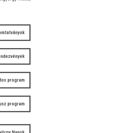
omtatványok
endezvények
dos program
usz program
yörgy Napok