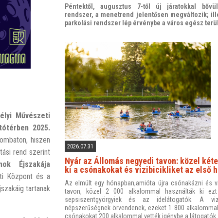
Péntektől, augusztus 7-től új járatokkal bővül
rendszer, a menetrend jelentősen megváltozik; ille
parkolási rendszer lép érvénybe a város egész terü
élyi Művészeti
ítótérben 2025.
zombaton, hiszen
2026.07.31
ási rend szerint
Nyár az Állomás negyedi tavon: közel kéte
ok Éjszakája
ki a csónakokat és vizibicikliket az első
ti Központ és a
Az elmúlt egy hónapban,amióta újra csónakázni és vizi
szakáig tartanak
tavon, közel 2 000 alkalommal használták ki ezt
sepsiszentgyörgyiek és az idelátogatók. A vizi
népszerűségnek örvendenek, ezeket 1 800 alkalommal
csónakokat 200 alkalommal vették igénybe a látogatók