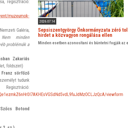
sa, regisztráció:
event/muzeumok-
2026.07.14
Sepsiszentgyörgy Önkormányzata zéró tol
Nemzeti Galéria,
hirdet a közvagyon rongálása ellen
:
Nem minden
Minden esetben azonosítani és büntetni fogják az 
yéb problémák a
á
sban Zakariás
et, földszint)
 Franz sörfőző
 személyt tudunk
Regisztráció:
dY1Qe1ezmkZ6nHr0I7AKHEsVGSdNd5vdL9fuJdMzOCLJzQcA/viewform
s
Szőcs Botond
 2. sz.)