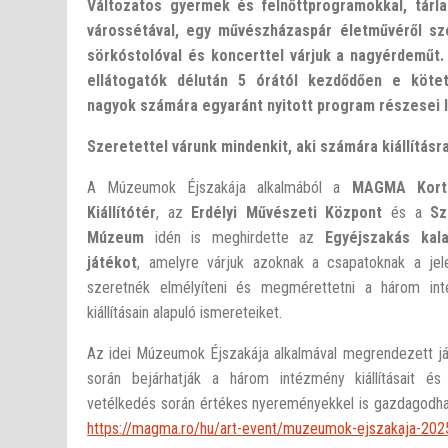
Változatos gyermek és felnőttprogramokkal, tárla
várossétával, egy m
ű
vészházaspár életm
ű
vér
ő
l
szó
sörkóstolóval és koncerttel várjuk a nagyérdeműt
ellátogatók délután 5 órától kezdődően e kötet
nagyok számára egyaránt nyitott program részesei 
Szeretettel várunk mindenkit, aki számára kiállí
tásr
A Múzeumok Éjszakája alkalmából a
MAGMA Kortá
Kiállítótér
, az
Erdélyi Művészeti Központ
és a
Szé
Múzeum
idén is meghirdette az
Egyéjszakás kal
játékot
, amelyre várjuk azoknak a csapatoknak a jele
szeretnék elmélyíteni és megmérettetni a három int
kiállításain alapuló ismereteiket.
Az idei Múzeumok Éjszakája alkalmával megrendezett j
során bejárhatják a három intézmény kiállításait és
vetélkedés során értékes nyereményekkel is gazdagodha
https://magma.ro/hu/art-event/muzeumok-ejszakaja-202