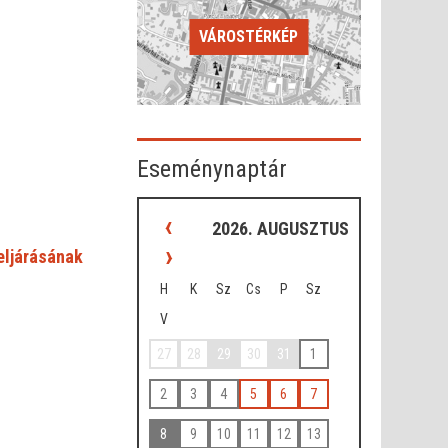
VÁROSTÉRKÉP
Eseménynaptár
‹
2026. AUGUSZTUS
›
 eljárásának
H
K
Sz
Cs
P
Sz
V
27
28
29
30
31
1
2
3
4
5
6
7
8
9
10
11
12
13