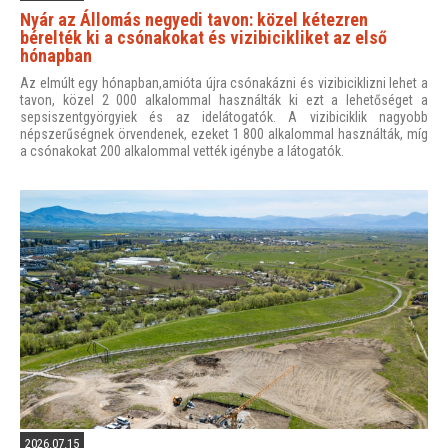
Nyár az Állomás negyedi tavon: közel kétezren
bérelték ki a csónakokat és vizibicikliket az első
hónapban
Az elmúlt egy hónapban,amióta újra csónakázni és vizibiciklizni lehet a
tavon, közel 2 000 alkalommal használták ki ezt a lehetőséget a
sepsiszentgyörgyiek és az idelátogatók. A vizibiciklik nagyobb
népszerűségnek örvendenek, ezeket 1 800 alkalommal használták, míg
a csónakokat 200 alkalommal vették igénybe a látogatók.
2026.07.15