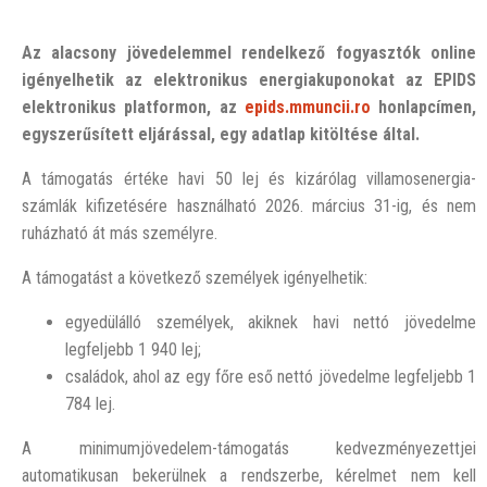
Az alacsony jövedelemmel rendelkező fogyasztók online
igényelhetik az elektronikus energiakuponokat az EPIDS
elektronikus platformon, az
epids.mmuncii.ro
honlapcímen,
egyszerűsített eljárással, egy adatlap kitöltése által.
A támogatás értéke havi 50 lej és kizárólag villamosenergia-
számlák kifizetésére használható 2026. március 31-ig, és nem
ruházható át más személyre.
A támogatást a következő személyek igényelhetik:
egyedülálló személyek, akiknek havi nettó jövedelme
legfeljebb 1 940 lej;
családok, ahol az egy főre eső nettó jövedelme legfeljebb 1
784 lej.
A minimumjövedelem-támogatás kedvezményezettjei
automatikusan bekerülnek a rendszerbe, kérelmet nem kell