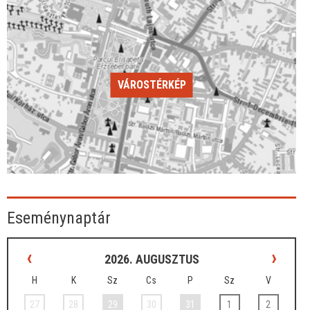
VÁROSTÉRKÉP
Eseménynaptár
‹
›
2026. AUGUSZTUS
H
K
Sz
Cs
P
Sz
V
27
28
29
30
31
1
2