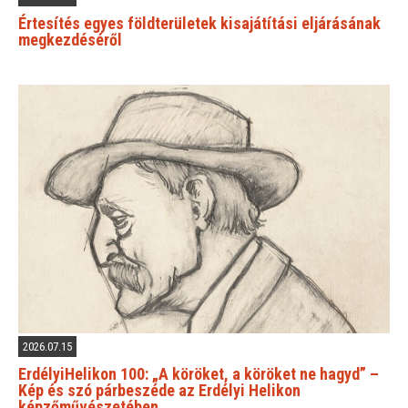
Értesítés egyes földterületek kisajátítási eljárásának
megkezdéséről
2026.07.15
ErdélyiHelikon 100: „A köröket, a köröket ne hagyd” –
Kép és szó párbeszéde az Erdélyi Helikon
képzőművészetében