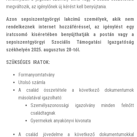
megváltozik, az igénylőnek új kérést kell benyújtania.
Azon sepsiszentgyörgyi lakcímű személyek, akik nem
rendelkeznek internet hozzáféréssel, az igénylést egy
iratcsomó kiséretében benyújthatják a postán vagy a
sepsiszentgyörgyi Szociális Támogatási Igazgatóság
székhelyén 2025. augusztus 28-tól.
SZÜKSÉGES IRATOK:
Formanyomtatvány
Utolsó számla
A család összetétele a következő dokumentumok
másolatával igazolható:
Személyazonossági igazolvány minden felnőtt
családtagnak
Gyermekek anyakönyvi kivonata
A család jövedelme a következő dokumentumokkal