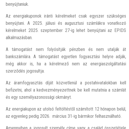
benyújtaniuk.
Az energiakuponok iránti kérelmeket csak egyszer szükséges
benyújtani. A 2025. júliusi és augusztusi számlákra vonatkozó
kérelmeket 2025. szeptember 27-ig lehet benyújtani az EPIDS
alkalmazásban.
A támogatást nem folyósítják pénzben és nem utalják át
bankszámlára. A támogatást egyetlen fogyasztási helyre adják,
még akkor is, ha a kérelmező nem az energiaszolgáltatási
szerződés jogosultja.
Az áramfogyasztás díját közvetlenül a postahivatalokban kell
befizetni, ahol a kedvezményezettnek be kell mutatnia a számlát
és egy személyazonossági okmányt.
Az energiakupon az utolsó feltöltéstől számított 12 hónapon belül,
az egyenleg pedig 2026. március 31-ig bármikor felhasználható.
Amennyiben a jogosult személy címe vagy a család összetétele