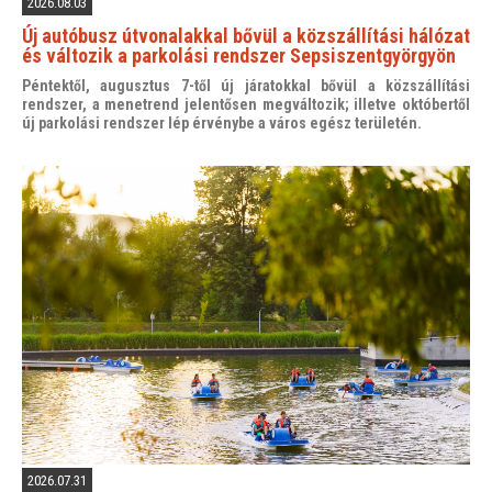
2026.08.03
Új autóbusz útvonalakkal bővül a közszállítási hálózat
és változik a parkolási rendszer Sepsiszentgyörgyön
Péntektől, augusztus 7-től új járatokkal bővül a közszállítási
rendszer, a menetrend jelentősen megváltozik; illetve októbertől
új parkolási rendszer lép érvénybe a város egész területén.
2026.07.31