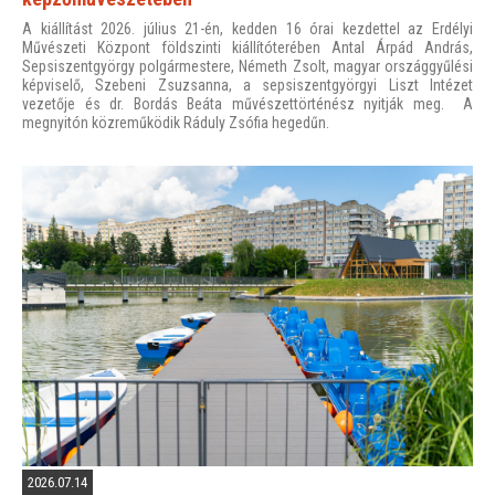
A kiállítást 2026. július 21-én, kedden 16 órai kezdettel az Erdélyi
Művészeti Központ földszinti kiállítóterében Antal Árpád András,
Sepsiszentgyörgy polgármestere, Németh Zsolt, magyar országgyűlési
képviselő, Szebeni Zsuzsanna, a sepsiszentgyörgyi Liszt Intézet
vezetője és dr. Bordás Beáta művészettörténész nyitják meg. A
megnyitón közreműködik Ráduly Zsófia hegedűn.
2026.07.14