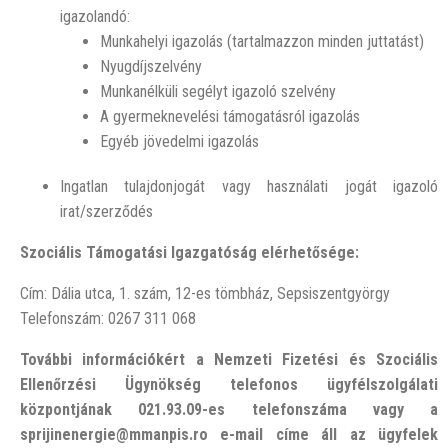
igazolandó:
Munkahelyi igazolás (tartalmazzon minden juttatást)
Nyugdíjszelvény
Munkanélküli segélyt igazoló szelvény
A gyermeknevelési támogatásról igazolás
Egyéb jövedelmi igazolás
Ingatlan tulajdonjogát vagy használati jogát igazoló
irat/szerződés
Szociális Támogatási Igazgatóság elérhetősége:
Cím: Dália utca, 1. szám, 12-es tömbház, Sepsiszentgyörgy
Telefonszám: 0267 311 068
További információkért a Nemzeti Fizetési és Szociális
Ellenőrzési Ügynökség telefonos ügyfélszolgálati
központjának 021.93.09-es telefonszáma vagy a
sprijinenergie@mmanpis.ro e-mail címe áll az ügyfelek