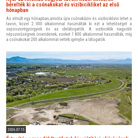
bérelték ki a csónakokat és vizibicikliket az első
hónapban
Az elmúlt egy hónapban,amióta újra csónakázni és vizibiciklizni lehet a
tavon, közel 2 000 alkalommal használták ki ezt a lehetőséget a
sepsiszentgyörgyiek és az idelátogatók. A vizibiciklik nagyobb
népszerűségnek örvendenek, ezeket 1 800 alkalommal használták, míg
a csónakokat 200 alkalommal vették igénybe a látogatók.
2026.07.15