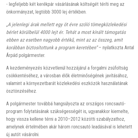
- legfeljebb két kerékpár vásárlásának költségét téríti meg az
önkormányzat, legtöbb 3000 lej értékben.
„A jelenlegi árak mellett egy öt évre szóló tömegközlekedési
bérlet körülbelül 4000 lejt ér. Tehát a most kínált támogatás
ebben az esetben nagyobb értékű, mint az az összeg, amit
korábban biztosítottunk a program keretében”
– nyilatkozta Antal
Árpád polgármester.
A kezdeményezés közvetlenül hozzájárul a forgalmi zsúfoltság
csökkentéséhez, a városban élők életminőségének javításához,
valamint a környezetbarát közlekedési eszközök használatának
ösztönzéséhez.
A polgármester továbbá hangsúlyozta az országos roncsautó-
program folytatásának szükségességét is, ugyanakkor kiemelte,
hogy vissza kellene térni a 2010–2012 közötti szabályzathoz,
amelynek értelmében akár három roncsautó leadásával is lehetett
új autót vásárolni.