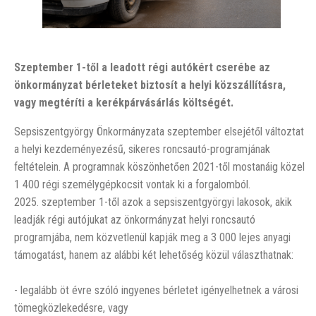
Szeptember 1-től a leadott régi autókért cserébe az
önkormányzat bérleteket biztosít a helyi közszállításra,
vagy megtéríti a kerékpárvásárlás költségét.
Sepsiszentgyörgy Önkormányzata szeptember elsejétől változtat
a helyi kezdeményezésű, sikeres roncsautó-programjának
feltételein. A programnak köszönhetően 2021-től mostanáig közel
1 400 régi személygépkocsit vontak ki a forgalomból.
2025. szeptember 1-től azok a sepsiszentgyörgyi lakosok, akik
leadják régi autójukat az önkormányzat helyi roncsautó
programjába, nem közvetlenül kapják meg a 3 000 lejes anyagi
támogatást, hanem az alábbi két lehetőség közül választhatnak:
- legalább öt évre szóló ingyenes bérletet igényelhetnek a városi
tömegközlekedésre, vagy