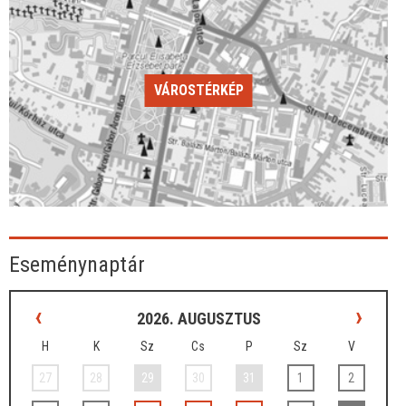
VÁROSTÉRKÉP
Eseménynaptár
‹
›
2026. AUGUSZTUS
H
K
Sz
Cs
P
Sz
V
27
28
29
30
31
1
2