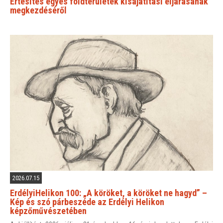
Értesítés egyes földterületek kisajátítási eljárásának
megkezdéséről
2026.07.15
ErdélyiHelikon 100: „A köröket, a köröket ne hagyd” –
Kép és szó párbeszéde az Erdélyi Helikon
képzőművészetében