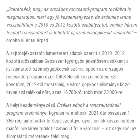
„Szeretnénk, hogy az országos roncsautó-program továbbra is
megmaradjon, mert egy jó kezdeményezés, de érdemes lenne
visszaállítani a 2010 és 2012 közötti szabályzatot, amikor három
leadott roncsautóért is lehetett új személygépkocsit vásárolni”
–
emelte ki Antal Árpád.
A sajtótájékoztatón ismertetett adatok szerint a 2010–2012
közötti időszakban Sepsiszentgyörgyön jelentősen csökkent a
nyilvántartott személygépkocsik száma, éppen az országos
roncsautó-program ezen feltételének köszönhetően. Ezt
követően, 2012-től mostanáig, a város gépkocsiállománya közel
ötven százalékkal nőtt, azaz 16 768-ról több mint 23 000-re.
A helyi kezdeményezésű
Értéket adunk a roncsautódnak!
program
eredményei figyelemre méltóak: 2021 óta összesen 1
366 régi autót adtak le Sepsiszentgyörgyön, ennek köszönhetően
másfél hektárnyi terület szabadult fel a városban – ez nagyjából az
állomási tó méretének felel meg.