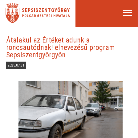
SEPSISZENTGYÖRGY
POLGÁRMESTERI HIVATALA
Átalakul az Értéket adunk a
roncsautódnak! elnevezésű program
Sepsiszentgyörgyön
2025.07.31