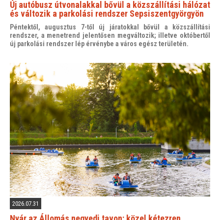
Új autóbusz útvonalakkal bővül a közszállítási hálózat
és változik a parkolási rendszer Sepsiszentgyörgyön
Péntektől, augusztus 7-től új járatokkal bővül a közszállítási
rendszer, a menetrend jelentősen megváltozik; illetve októbertől
új parkolási rendszer lép érvénybe a város egész területén.
2026.07.31
Nyár az Állomás negyedi tavon: közel kétezren