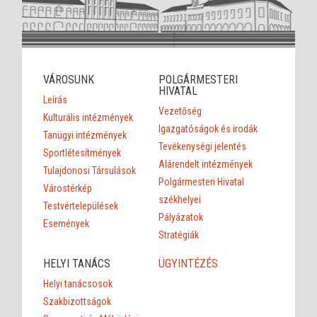
VÁROSUNK
POLGÁRMESTERI
HIVATAL
Leírás
Vezetőség
Kulturális intézmények
Igazgatóságok és irodák
Tanügyi intézmények
Tevékenységi jelentés
Sportlétesítmények
Alárendelt intézmények
Tulajdonosi Társulások
Polgármesteri Hivatal
Várostérkép
székhelyei
Testvértelepülések
Pályázatok
Események
Stratégiák
HELYI TANÁCS
ÜGYINTÉZÉS
Helyi tanácsosok
Szakbizottságok