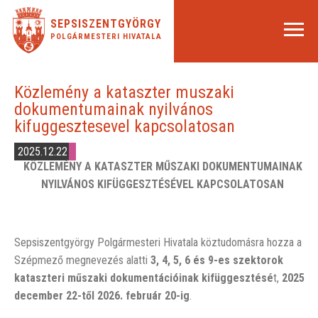
SEPSISZENTGYÖRGY
POLGÁRMESTERI HIVATALA
Közlemény a kataszter muszaki
dokumentumainak nyilvános
kifuggesztesevel kapcsolatosan
2025.12.22
KÖZLEMÉNY A KATASZTER MŰSZAKI DOKUMENTUMAINAK
NYILVÁNOS KIFÜGGESZTÉSÉVEL KAPCSOLATOSAN
Sepsiszentgyörgy Polgármesteri Hivatala köztudomásra hozza a
Szépmező megnevezés alatti
3, 4, 5, 6
és 9-es szektorok
kataszteri műszaki dokumentációinak kifüggesztésé
t,
2025
december 22-t
ő
l 2026. február 20-ig
.