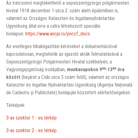
Az iratcsomó megtekinthető a sepsiszentgyörgyi polgármesteri
hivatal 1918 december 1 utca 2. szám alatti épületében is,
valamint az Országos Kataszteri és Ingatlannyilvántartási
Ügynökség által erre a célra létrehozott speciális
honlapon:
https://www.ancpi.ro/pnccf_docs
.
Az esetleges hibakiigazítási kéréseket a dokumentációval
kapcsolatosan, megtehetik az igazoló akták felmutatásával a
Sepsiszentgyörgyi Polgármesteri Hivatal székhelyén, a
Vagyonigazgatóság irodájában,
munkanapokon 9⁰⁰-13⁰⁰ óra
között
(bejárat a Csíki utca 3 szám felől), valamint az országos
Kataszter és Ingatlan Nyilvántartási Ügynökség (Agenția Națională
de Cadastru și Publicitate) honlapján közzétett elérhetőségeken.
Térképek:
3-as szektor 1 - es térkép
3-as szektor 2 - es térkép