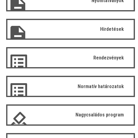
Nyomtatványok
Hirdetések
Rendezvények
Normatív határozatok
Nagycsaládos program