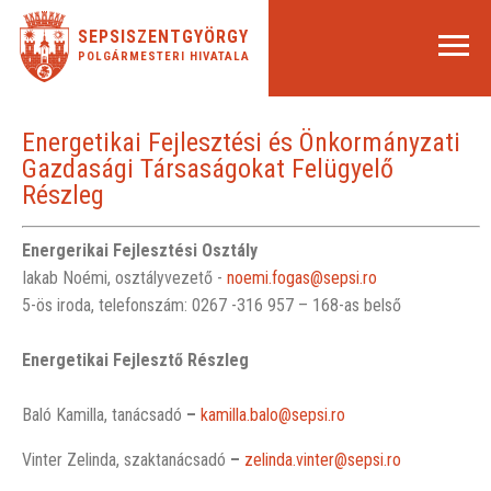
SEPSISZENTGYÖRGY
POLGÁRMESTERI HIVATALA
Energetikai Fejlesztési és Önkormányzati
Gazdasági Társaságokat Felügyelő
Részleg
Energerikai Fejlesztési Osztály
Iakab Noémi, osztályvezető -
noemi.fogas@sepsi.ro
5-ös iroda, telefonszám: 0267 -316 957 – 168-as belső
Energetikai Fejlesztő Részleg
Baló Kamilla, tanácsadó
–
kamilla.balo@sepsi.ro
Vinter Zelinda, szaktanácsadó
–
zelinda.vinter@sepsi.ro