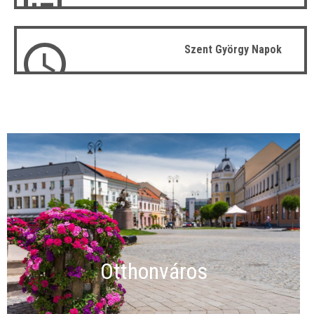
Szent György Napok
Otthonváros