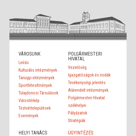
VÁROSUNK
POLGÁRMESTERI
HIVATAL
Leírás
Vezetőség
Kulturális intézmények
Igazgatóságok és irodák
Tanügyi intézmények
Tevékenységi jelentés
Sportlétesítmények
Alárendelt intézmények
Tulajdonosi Társulások
Polgármesteri Hivatal
Várostérkép
székhelyei
Testvértelepülések
Pályázatok
Események
Stratégiák
HELYI TANÁCS
ÜGYINTÉZÉS