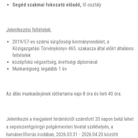
Segéd szakmai fokozat
ú előadó
,
III osztály
Jelentkezési feltételek:
2019/57-es számú sürgősségi kormányrendelet, a
Közigazgatási Törvénykönyv 465. szakasza által előírt általános
feltételek
középfokú végzettség, érettségi diplomával
Munkarégiség: legalább 1 év
Az állás munkaidejének időtartama napi 8 óra és heti 40 óra.
Jelentkezni a megjelent hirdetéstől számított 20 napon belül lehet
a sepsiszentgyörgyi polgármesteri hivatal székhelyén, a
humánerőforrás irodában, 2026.03.31 - 2026.04.20 közötti