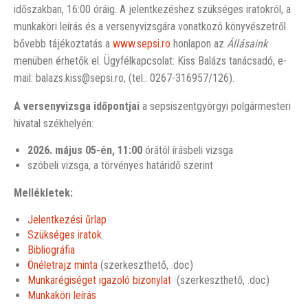
időszakban, 16:00 óráig. A jelentkezéshez szükséges iratokról, a
munkaköri leírás és a versenyvizsgára vonatkozó könyvészetről
bővebb tájékoztatás a
www.sepsi.ro
honlapon az
Állásaink
menüben érhetők el. Ügyfélkapcsolat: Kiss Balázs tanácsadó, e-
mail: balazs.kiss@sepsi.ro, (tel.: 0267-316957/126).
A versenyvizsga időpontjai
a sepsiszentgyörgyi polgármesteri
hivatal székhelyén:
2026. május 05-én, 11:00
órától írásbeli vizsga
szóbeli vizsga, a törvényes határidő szerint
Mellékletek:
Jelentkezési űrlap
Szükséges iratok
Bibliográfia
Önéletrajz minta
(szerkeszthető, .doc)
Munkarégiséget igazoló bizonylat
(szerkeszthető, .doc)
Munkaköri leírás