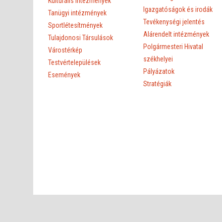
Kulturális intézmények
Igazgatóságok és irodák
Tanügyi intézmények
Tevékenységi jelentés
Sportlétesítmények
Alárendelt intézmények
Tulajdonosi Társulások
Polgármesteri Hivatal
Várostérkép
székhelyei
Testvértelepülések
Pályázatok
Események
Stratégiák