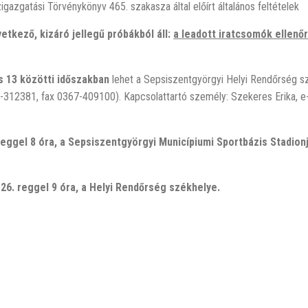
zgatási Törvénykönyv 465. szakasza által előírt általános feltételek
etkező, kizáró jellegű próbákból áll:
a leadott iratcsomók ellenő
us 13 közötti időszakban
lehet a Sepsiszentgyörgyi Helyi Rendőrség s
67-312381, fax 0367-409100). Kapcsolattartó személy: Szekeres Erika, e-
 reggel 8 óra, a Sepsiszentgyörgyi Municípiumi Sportbázis Stadion
s 26. reggel 9 óra, a Helyi Rendőrség
székhelye.