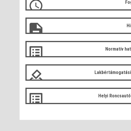
Fo
H
Normatív ha
Lakbértámogatási
Helyi Roncsaut