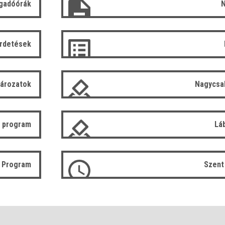
gadóórák
N
irdetések
tározatok
Nagycsa
 program
Lá
ó Program
Szent