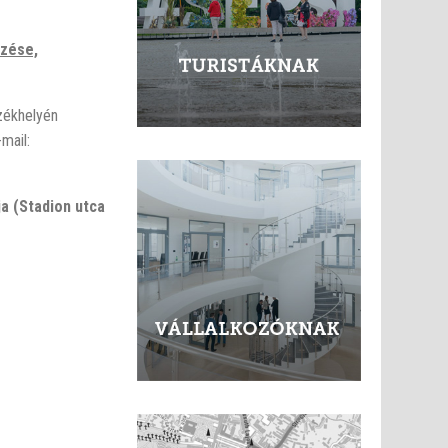
rzése,
zékhelyén
mail:
ja (Stadion utca