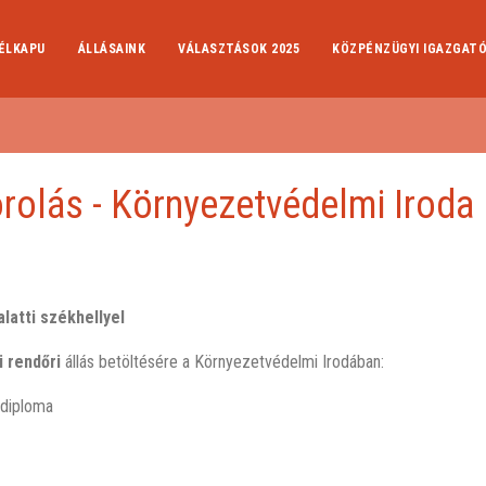
ÉLKAPU
ÁLLÁSAINK
VÁLASZTÁSOK 2025
KÖZPÉNZÜGYI IGAZGAT
orolás - Környezetvédelmi Iroda
E
latti székhellyel
i rendőri
állás betöltésére a Környezetvédelmi Irodában:
 diploma