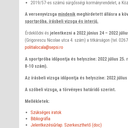
2019/57-es számú sürgősségi kormányrendelet, a Köziga
A versenyvizsga
mindenik
meghirdetett állásra a köv
sportpróba, írásbeli vizsga és interjú.
Érdeklődni és
jelentkezni a 2022 június 24 – 2022 júli
(Grigorescu Nicolae utca 4. szám) a titkárságon (tel. 02
politialocala@sepsi.ro
A sportpróba időpontja és helyszíne: 2022 július 25.
8-10 szám).
Az írásbeli vizsga időpontja és helyszíne: 2022 júliu
A szóbeli vizsga, a törvényes határidő szerint.
Mellékletek:
Szükséges iratok
Bibliográfia
Jelentkezésiűrlap. Szerkeszthető (doc)