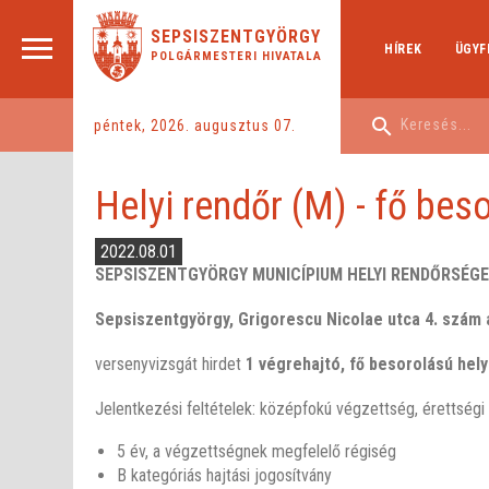
SEPSISZENTGYÖRGY
HÍREK
ÜGYF
POLGÁRMESTERI HIVATALA
péntek, 2026. augusztus 07.
Helyi rendőr (M) - fő bes
2022.08.01
SEPSISZENTGYÖRGY MUNICÍPIUM
HELYI RENDŐRSÉG
Sepsiszentgyörgy, Grigorescu Nicolae utca 4. szám a
versenyvizsgát hirdet
1 végrehajtó, fő besorolású hely
Jelentkezési feltételek: középfokú végzettség, érettségi
5 év, a végzettségnek megfelelő régiség
B kategóriás hajtási jogosítvány