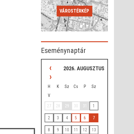
VÁROSTÉRKÉP
Eseménynaptár
‹
2026. AUGUSZTUS
›
H
K
Sz
Cs
P
Sz
V
27
28
29
30
31
1
2
3
4
5
6
7
8
9
10
11
12
13