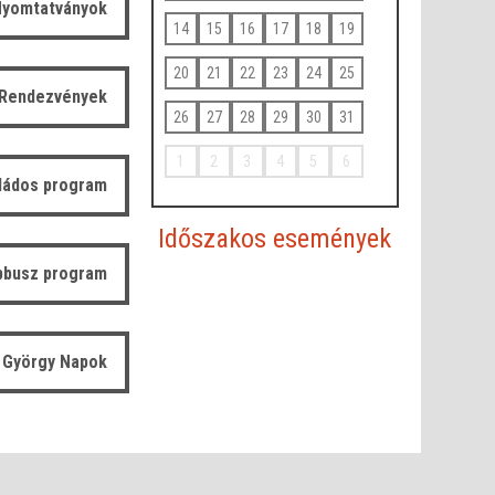
yomtatványok
14
15
16
17
18
19
20
21
22
23
24
25
Rendezvények
26
27
28
29
30
31
1
2
3
4
5
6
ládos program
Időszakos események
bbusz program
 György Napok